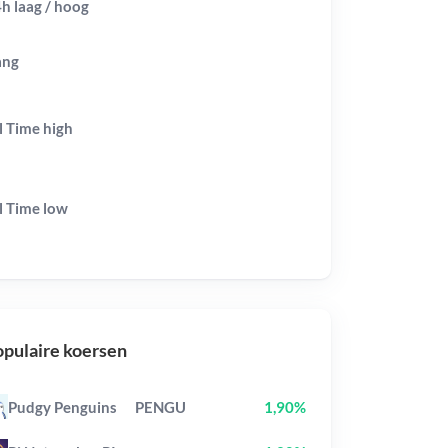
h laag / hoog
ang
l Time
high
l Time
low
pulaire koersen
Pudgy Penguins
PENGU
1,90%