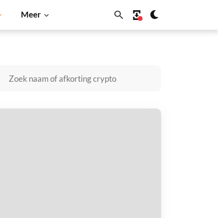
Meer
Solana
BNB
nite kopen
taal met
$
tvang