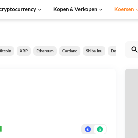
cryptocurrency
Kopen & Verkopen
Koersen
Bitcoin
XRP
Ethereum
Cardano
Shiba Inu
Dogecoin
U
Be
On
€
$