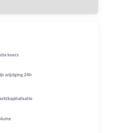
ite koers
ijs wijziging
24h
rktkapitalisatie
olume