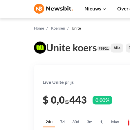
Nieuws
Over 
Home
Koersen
Unite
Unite koers
Alle
#8921
Live Unite prijs
$
0,0₅443
0,00%
24u
7d
30d
3m
1j
Max