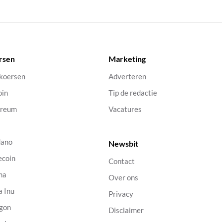
rsen
Marketing
 koersen
Adverteren
oin
Tip de redactie
ereum
Vacatures
dano
Newsbit
ecoin
Contact
na
Over ons
a Inu
Privacy
gon
Disclaimer