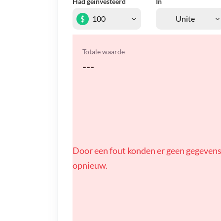
Had geïnvesteerd
In
$
Totale waarde
---
Door een fout konden er geen gegevens
opnieuw.