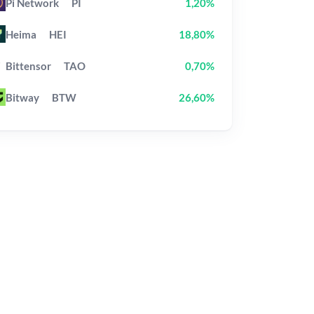
Pi Network
PI
1,20%
Heima
HEI
18,80%
Bittensor
TAO
0,70%
Bitway
BTW
26,60%