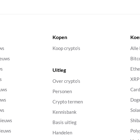
Kopen
Koe
uws
Koop crypto’s
Alle
ieuws
Bitc
ws
Eth
Uitleg
s
XRP
Over crypto’s
euws
Car
Personen
uws
Dog
Crypto termen
uws
Sola
Kennisbank
nieuws
Shib
Basis uitleg
nieuws
Poly
Handelen