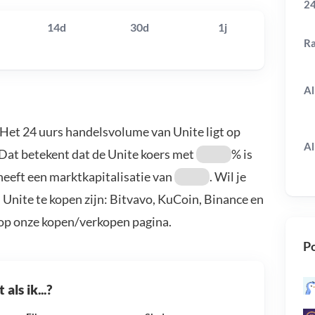
24
14d
30d
1j
R
Al
 Het 24 uurs handelsvolume van Unite ligt op
Al
 Dat betekent dat de Unite koers met
% is
heeft een marktkapitalisatie van
. Wil je
Unite te kopen zijn: Bitvavo, KuCoin, Binance en
 op onze kopen/verkopen pagina.
Po
als ik...?