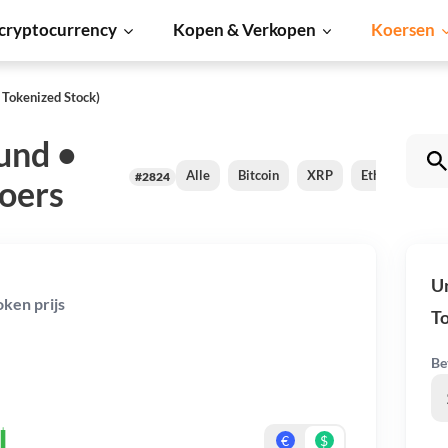
cryptocurrency
Kopen & Verkopen
Koersen
 Tokenized Stock)
Fund •
Alle
Bitcoin
XRP
Ethereum
#2824
oers
Un
oken prijs
T
Be
€
$