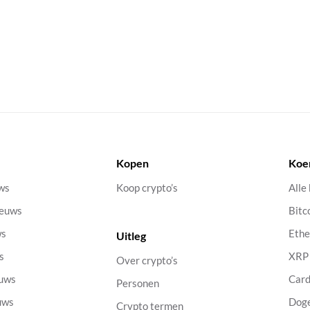
Kopen
Koe
uws
Koop crypto’s
Alle
ieuws
Bitc
ws
Eth
Uitleg
s
XRP
Over crypto’s
euws
Car
Personen
uws
Dog
Crypto termen