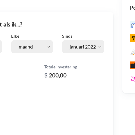
Po
als ik...?
Elke
Sinds
Totale investering
$
200,00