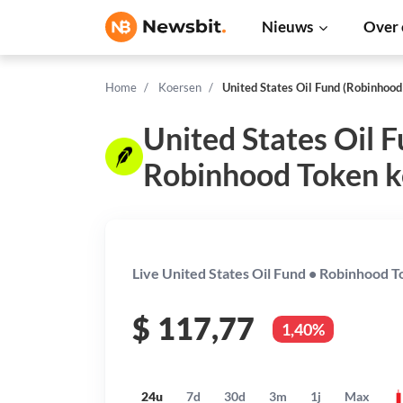
Nieuws
Over 
Home
Koersen
United States Oil Fund (Robinhood
United States Oil 
Robinhood Token k
Live United States Oil Fund • Robinhood T
$
117,77
1,40%
24u
7d
30d
3m
1j
Max