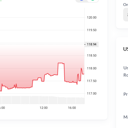
On
US
Un
Ro
Pr
Ma