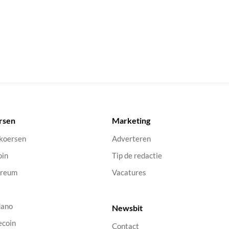
rsen
Marketing
 koersen
Adverteren
oin
Tip de redactie
ereum
Vacatures
dano
Newsbit
ecoin
Contact