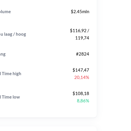
olume
$2.45mln
$116,92 /
u laag / hoog
119,74
ang
#2824
$147,47
l Time
high
20,14%
$108,18
l Time
low
8,86%