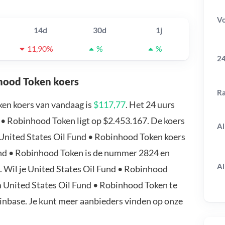
V
14d
30d
1j
11,90%
%
%
24
nhood Token koers
R
ken koers van vandaag is
$117,77
. Het 24 uurs
• Robinhood Token ligt op $2.453.167. De koers
Al
 United States Oil Fund • Robinhood Token koers
Fund • Robinhood Token is de nummer 2824 en
Al
. Wil je United States Oil Fund • Robinhood
 United States Oil Fund • Robinhood Token te
oinbase. Je kunt meer aanbieders vinden op onze