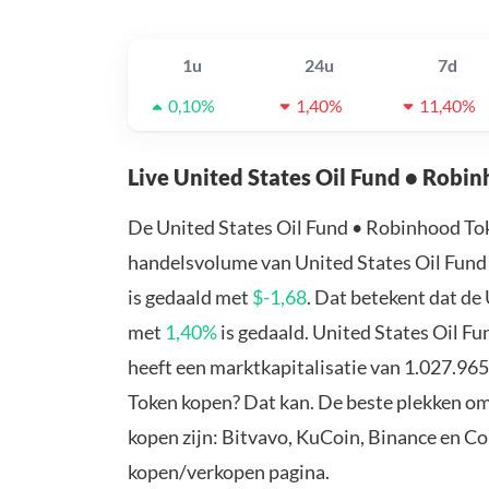
1u
24u
7d
0,10%
1,40%
11,40%
Live United States Oil Fund • Robi
De United States Oil Fund • Robinhood To
handelsvolume van United States Oil Fund 
is gedaald met
$-1,68
. Dat betekent dat de
met
1,40%
is gedaald. United States Oil 
heeft een marktkapitalisatie van 1.027.965
Token kopen? Dat kan. De beste plekken om
kopen zijn: Bitvavo, KuCoin, Binance en C
kopen/verkopen pagina.