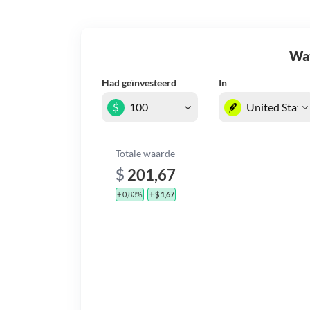
Wat 
Had geïnvesteerd
In
$
Totale waarde
$
201,67
+ 0,83%
+ $ 1,67