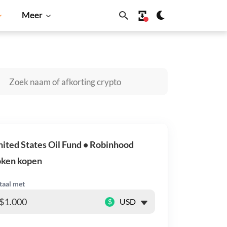
Meer
Cardano
Shiba Inu
Dogecoin
Solana
BNB
ited States Oil Fund • Robinhood
oken kopen
taal met
$