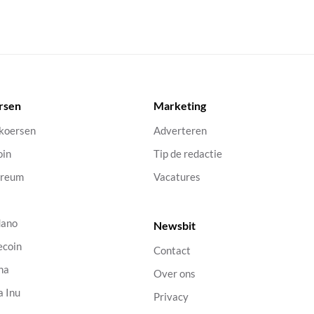
rsen
Marketing
 koersen
Adverteren
oin
Tip de redactie
ereum
Vacatures
dano
Newsbit
ecoin
Contact
na
Over ons
a Inu
Privacy