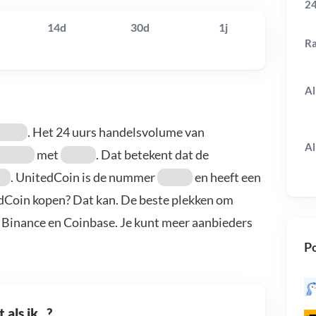
24
14d
30d
1j
R
Al
. Het 24 uurs handelsvolume van
Al
met
. Dat betekent dat de
. UnitedCoin is de nummer
en heeft een
edCoin kopen? Dat kan. De beste plekken om
, Binance en Coinbase. Je kunt meer aanbieders
Po
als ik...?