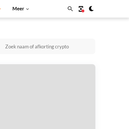
Meer
ecoin
Solana
BNB
nitedCoin kopen
taal met
$
tvang