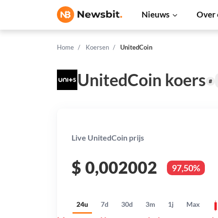
Nieuws
Over 
Home
Koersen
UnitedCoin
UnitedCoin koers
#
Live UnitedCoin prijs
$
0,002002
97,50%
24u
7d
30d
3m
1j
Max