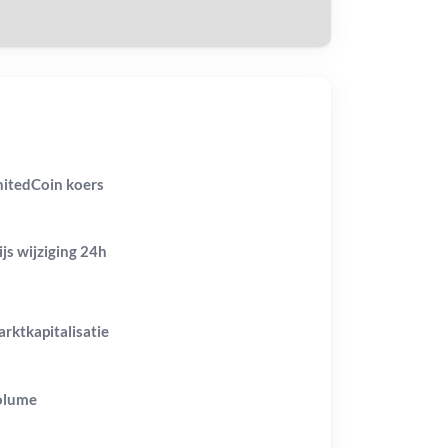
itedCoin koers
ijs wijziging
24h
rktkapitalisatie
olume