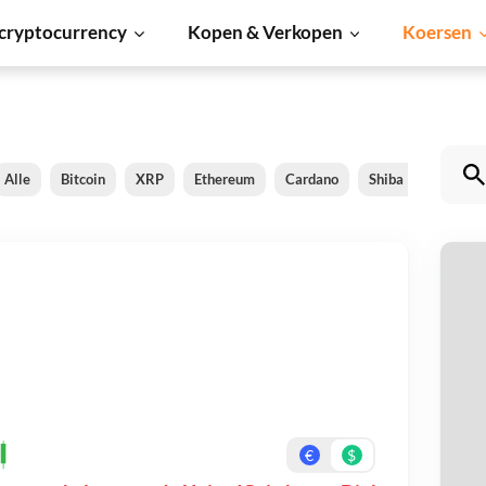
cryptocurrency
Kopen & Verkopen
Koersen
Alle
Bitcoin
XRP
Ethereum
Cardano
Shiba Inu
Dog
U
Be
On
€
$