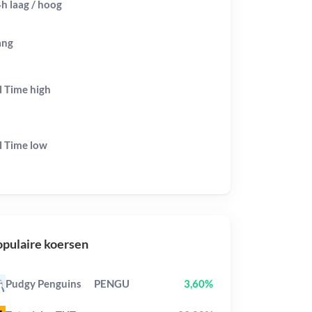
h laag / hoog
ang
l Time
high
l Time
low
pulaire koersen
Pudgy Penguins
PENGU
3,60%