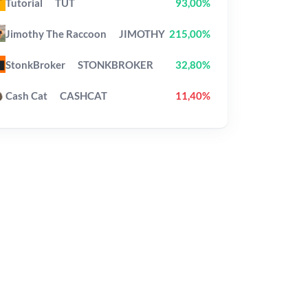
Tutorial
TUT
93,00%
Jimothy The Raccoon
JIMOTHY
215,00%
StonkBroker
STONKBROKER
32,80%
Cash Cat
CASHCAT
11,40%