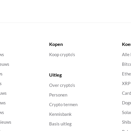
Kopen
Koe
uws
Koop crypto’s
Alle
ieuws
Bitc
ws
Eth
Uitleg
s
XRP
Over crypto’s
euws
Car
Personen
uws
Dog
Crypto termen
uws
Sola
Kennisbank
nieuws
Shib
Basis uitleg