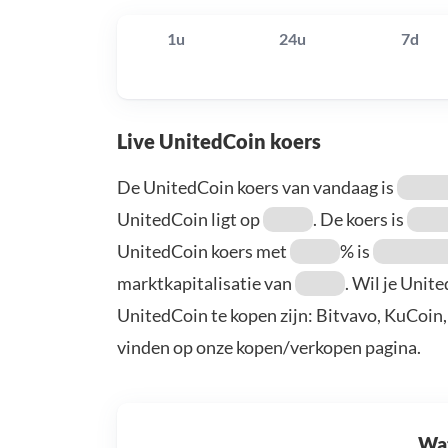
1u
24u
7d
Live UnitedCoin koers
De UnitedCoin koers van vandaag is
UnitedCoin ligt op
. De koers is
UnitedCoin koers met
% is
marktkapitalisatie van
. Wil je Unit
UnitedCoin te kopen zijn: Bitvavo, KuCoin
vinden op onze kopen/verkopen pagina.
Wat 