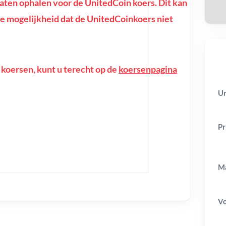
ten ophalen voor de UnitedCoin koers. Dit kan
f de mogelijkheid dat de UnitedCoinkoers niet
 koersen, kunt u terecht op de
koersenpagina
Un
Pr
Ma
V