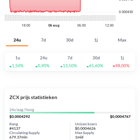
24u
7d
30d
1j
Max
1u
24u
7d
30d
1j
1,50%
0,90%
13,50%
65,60%
98,00%
ZCX prijs statistieken
24u laag / hoog
$0,0004292
$0,0004767
Rang
Unizen koers
#4137
$0,0004626
Circulating Supply
Max Supply
679.37mln
1mld