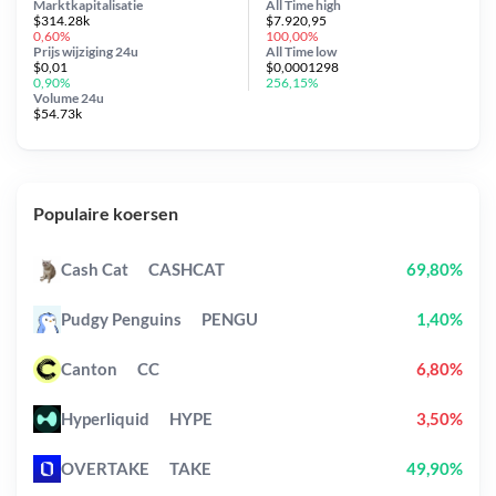
Marktkapitalisatie
All Time
high
$314.28k
$7.920,95
0,60%
100,00%
Prijs wijziging
24u
All Time
low
$0,01
$0,0001298
0,90%
256,15%
Volume 24u
$54.73k
Populaire koersen
Cash Cat
CASHCAT
69,80%
Pudgy Penguins
PENGU
1,40%
Canton
CC
6,80%
Hyperliquid
HYPE
3,50%
OVERTAKE
TAKE
49,90%