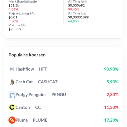
Marktkapitalisatie
All Time
high
$31.3k
$0,005692
4,84%
99,45%
Prijs wijziging
24u
All Time
low
$0,01
$0,00001899
5,30%
64,85%
Volume 24u
$953.52
Populaire koersen
Hashflow
HFT
90,90%
Cash Cat
CASHCAT
5,90%
Pudgy Penguins
PENGU
2,30%
Canton
CC
11,30%
Plume
PLUME
17,20%