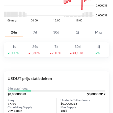
24u
7d
30d
1j
Max
1u
24u
7d
30d
1j
0,00%
5,30%
7,10%
30,10%
%
USDUT prijs statistieken
24u laag / hoog
$0,00003073
$0,00003312
Rang
Unstable Tether koers
#7795
$0,0000313
Circulating Supply
Max Supply
999.55mln
1mld