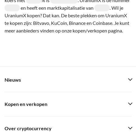
koers met
% is
. UraniumX is de nummer
en heeft een marktkapitalisatie van
. Wil je
UraniumX kopen? Dat kan. De beste plekken om UraniumX
te kopen zijn: Bitvavo, KuCoin, Binance en Coinbase. Je kunt
meer aanbieders vinden op onze kopen/verkopen pagina.
Nieuws
Kopen en verkopen
Over cryptocurrency