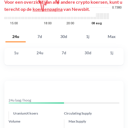
Voor een overzicht van alle andere crypto koersen, kunt u
terecht op de
koersenpagina
van Newsbit.
24u
7d
30d
1j
Max
1u
24u
7d
30d
1j
24u laag / hoog
UraniumX koers
Circulating Supply
Volume
Max Supply