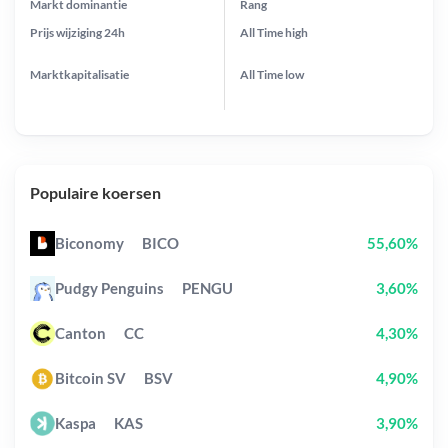
Markt dominantie
Rang
Prijs wijziging
24h
All Time
high
Marktkapitalisatie
All Time
low
Populaire koersen
Biconomy
BICO
55,60%
Pudgy Penguins
PENGU
3,60%
Canton
CC
4,30%
Bitcoin SV
BSV
4,90%
Kaspa
KAS
3,90%