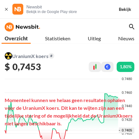
Newsbit
Bekijk
Bekijk in de Google Play store
Overzicht
Statistieken
Uitleg
Nieuws
UraniumX koers
#
$
0,7453
1,80%
€
Momenteel kunnen we helaas geen resultaten ophalen
voor de UraniumX koers. Dit kan te wijten zijn aan een
tijdelijke storing of de mogelijkheid dat de UraniumXkoers
niet langer beschikbaar is.