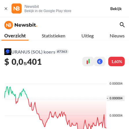
Newsbit
Bekijk
Bekijk in de Google Play store
Overzicht
Statistieken
Uitleg
Nieuws
URANUS (SOL) koers
#7363
$
0,0₅401
1,60%
€