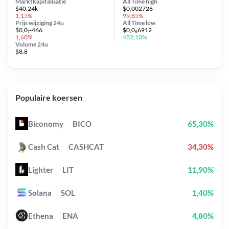
Marktkapitalisatie
All Time
high
$40.24k
$0,002726
1,15%
99,85%
Prijs wijziging
24u
All Time
low
$0,0₇-466
$0,0₆6912
1,60%
482,10%
Volume 24u
$8.8
Populaire koersen
Biconomy
BICO
65,30%
Cash Cat
CASHCAT
34,30%
Lighter
LIT
11,90%
Solana
SOL
1,40%
Ethena
ENA
4,80%