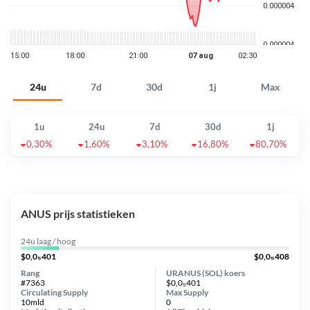
24u
7d
30d
1j
Max
1u
24u
7d
30d
1j
0,30%
1,60%
3,10%
16,80%
80,70%
ANUS prijs statistieken
24u laag / hoog
$0,0₅401
$0,0₅408
Rang
URANUS (SOL) koers
#7363
$0,0₅401
Circulating Supply
Max Supply
10mld
0