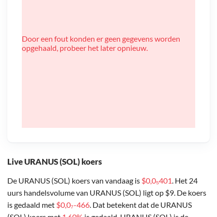
Door een fout konden er geen gegevens worden
opgehaald, probeer het later opnieuw.
Live URANUS (SOL) koers
De URANUS (SOL) koers van vandaag is
$0,0₅401
. Het 24
uurs handelsvolume van URANUS (SOL) ligt op $9. De koers
is gedaald met
$0,0₇-466
. Dat betekent dat de URANUS
(SOL) koers met
1,60%
is gedaald. URANUS (SOL) is de