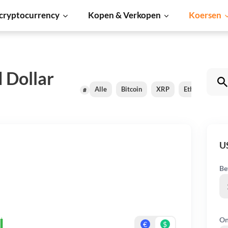
cryptocurrency
Kopen & Verkopen
Koersen
 Dollar
Alle
Bitcoin
XRP
Ethereum
#
US
Be
On
€
$