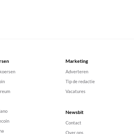
rsen
Marketing
 koersen
Adverteren
oin
Tip de redactie
ereum
Vacatures
dano
Newsbit
ecoin
Contact
na
Over ons