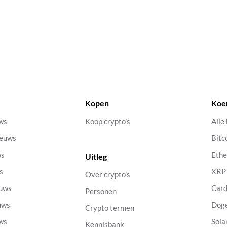
Kopen
Koe
uws
Koop crypto’s
Alle
ieuws
Bitc
ws
Eth
Uitleg
s
XRP
Over crypto’s
euws
Car
Personen
uws
Dog
Crypto termen
uws
Sola
Kennisbank