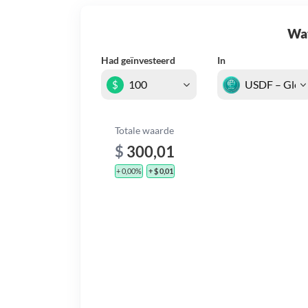
Wat 
Had geïnvesteerd
In
$
Totale waarde
$
300,01
+ 0,00%
+ $ 0,01