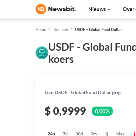
Nieuws
Over 
Home
Koersen
USDF – Global Fund Dollar
USDF - Global Fund
koers
Live USDF - Global Fund Dollar prijs
$
0,9999
0,00%
24u
7d
30d
3m
1j
Max