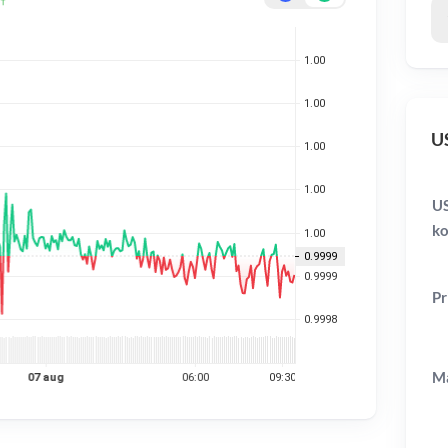
US
US
ko
Pr
Ma