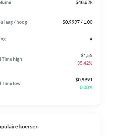
olume
$48.62k
u laag / hoog
$0,9997 / 1,00
ang
#
$1,55
l Time
high
35,42%
$0,9991
l Time
low
0,08%
pulaire koersen