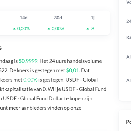
V
14d
30d
1j
24
0,00%
0,00%
%
R
s
Al
ndaag is
$0,9999
. Het 24 uurs handelsvolume
622. De koers is gestegen met
$0,01
. Dat
 koers met
0,00%
is gestegen. USDF - Global
Al
tkapitalisatie van 0. Wil je USDF - Global Fund
 USDF - Global Fund Dollar te kopen zijn:
kunt meer aanbieders vinden op onze
Po