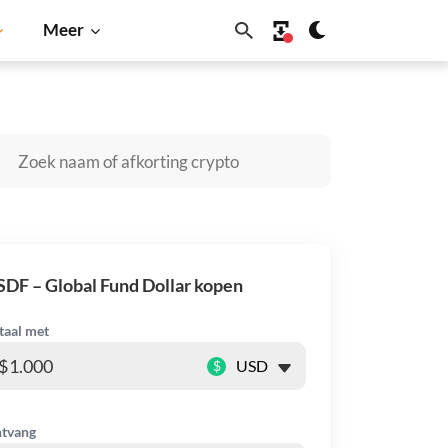
Meer
Cardano
Shiba Inu
Dogecoin
Solana
BNB
DF – Global Fund Dollar kopen
taal met
$
tvang