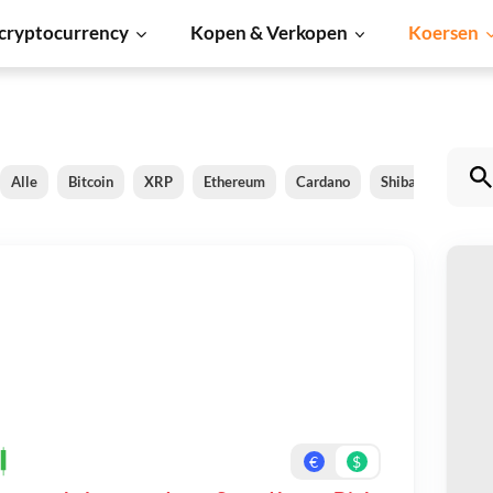
cryptocurrency
Kopen & Verkopen
Koersen
Alle
Bitcoin
XRP
Ethereum
Cardano
Shiba Inu
Dog
u
Be
On
€
$