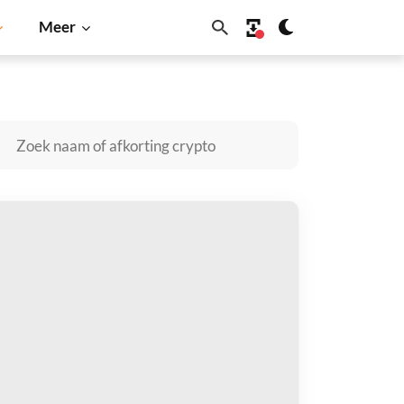
Meer
ecoin
Solana
BNB
seStated kopen
taal met
$
tvang