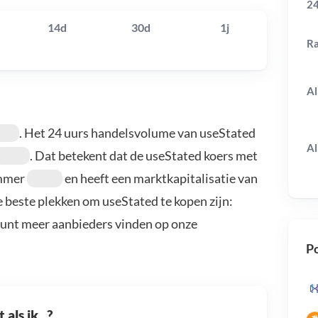
24
14d
30d
1j
R
Al
. Het 24 uurs handelsvolume van useStated
Al
. Dat betekent dat de useStated koers met
ummer
en heeft een marktkapitalisatie van
e beste plekken om useStated te kopen zijn:
kunt meer aanbieders vinden op onze
Po
als ik...?