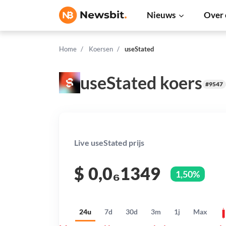
Nieuws
Over 
Home
Koersen
useStated
useStated koers
#9547
Live useStated prijs
$
0,0₆1349
1,50%
24u
7d
30d
3m
1j
Max