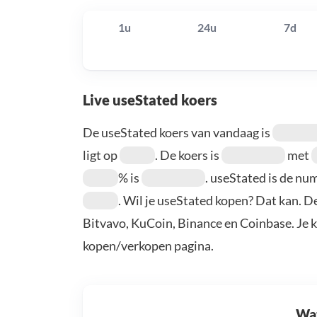
1u
24u
7d
Live useStated koers
De useStated koers van vandaag is
ligt op
. De koers is
met
% is
. useStated is de n
. Wil je useStated kopen? Dat kan. D
Bitvavo, KuCoin, Binance en Coinbase. Je 
kopen/verkopen pagina.
Wat 