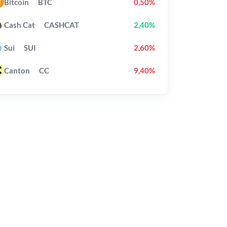
Bitcoin
BTC
0,50%
Cash Cat
CASHCAT
2,40%
Sui
SUI
2,60%
Canton
CC
9,40%