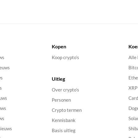
Kopen
Koe
uws
Koop crypto’s
Alle
ieuws
Bitc
ws
Eth
Uitleg
s
XRP
Over crypto’s
euws
Car
Personen
uws
Dog
Crypto termen
uws
Sola
Kennisbank
nieuws
Shib
Basis uitleg