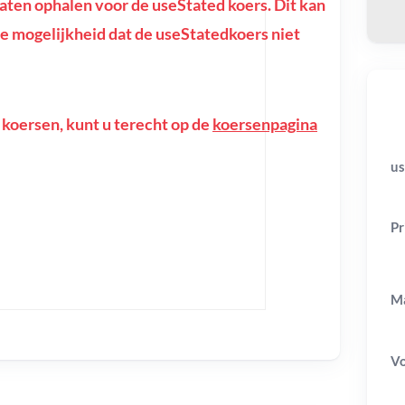
ten ophalen voor de useStated koers. Dit kan
f de mogelijkheid dat de useStatedkoers niet
 koersen, kunt u terecht op de
koersenpagina
us
Pr
Ma
V