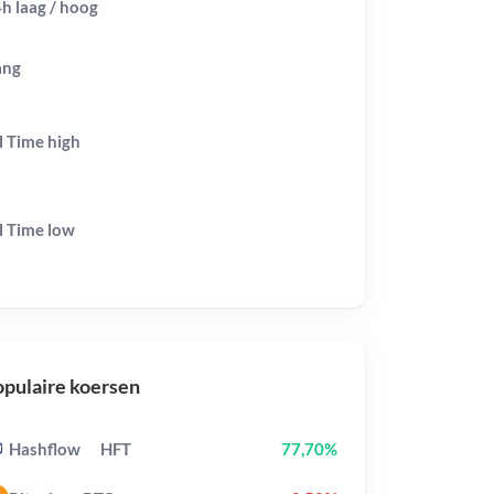
h laag / hoog
ang
l Time
high
l Time
low
pulaire koersen
Hashflow
HFT
77,70%