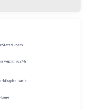
eStated koers
ijs wijziging
24h
rktkapitalisatie
olume