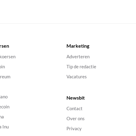
rsen
Marketing
 koersen
Adverteren
oin
Tip de redactie
ereum
Vacatures
dano
Newsbit
ecoin
Contact
na
Over ons
a Inu
Privacy