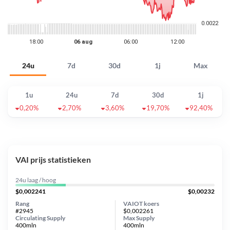
24u
7d
30d
1j
Max
1u
24u
7d
30d
1j
0,20%
2,70%
3,60%
19,70%
92,40%
VAI prijs statistieken
24u laag / hoog
$0,002241
$0,00232
Rang
VAIOT koers
#2945
$0,002261
Circulating Supply
Max Supply
400mln
400mln