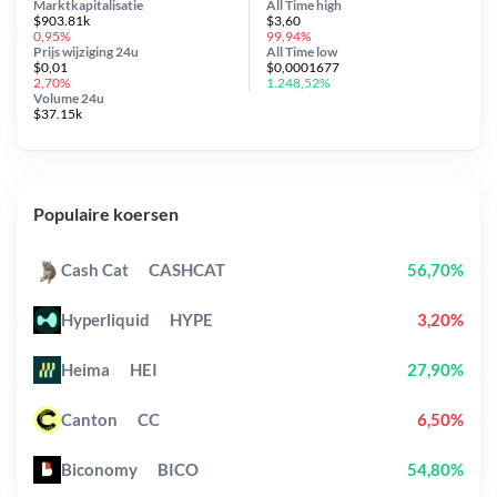
Marktkapitalisatie
All Time
high
$903.81k
$3,60
0,95%
99,94%
Prijs wijziging
24u
All Time
low
$0,01
$0,0001677
2,70%
1.248,52%
Volume 24u
$37.15k
Populaire koersen
Cash Cat
CASHCAT
56,70%
Hyperliquid
HYPE
3,20%
Heima
HEI
27,90%
Canton
CC
6,50%
Biconomy
BICO
54,80%