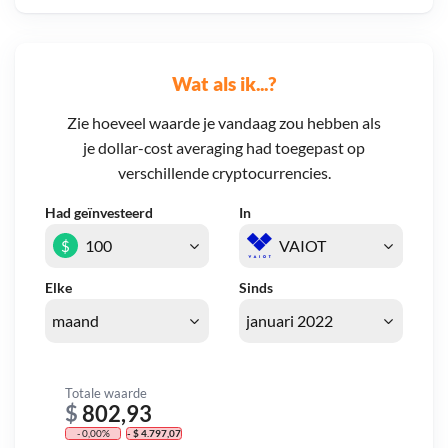
Wat als ik...?
Zie hoeveel waarde je vandaag zou hebben als
je dollar-cost averaging had toegepast op
verschillende cryptocurrencies.
Had geïnvesteerd
In
$
Elke
Sinds
Totale waarde
$
802,93
- 0,00%
- $ 4.797,07