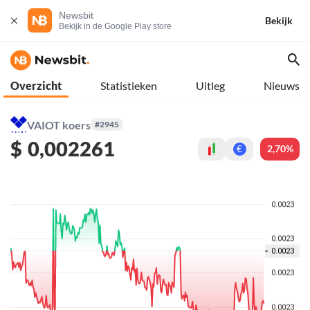
Newsbit
Bekijk
Bekijk in de Google Play store
Overzicht
Statistieken
Uitleg
Nieuws
VAIOT koers
#2945
$
0,002261
2,70%
€