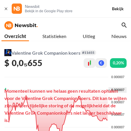
Newsbit
Bekijk
Bekijk in de Google Play store
Overzicht
Statistieken
Uitleg
Nieuws
Valentine Grok Companion koers
#11655
$
0,0₅655
0,20%
€
Momenteel kunnen we helaas geen resultaten ophalen
voor de Valentine Grok Companion koers. Dit kan te wijten
zijn aan een tijdelijke storing of de mogelijkheid dat de
Valentine Grok Companionkoers niet langer beschikbaar
is.