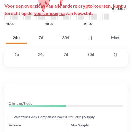
Voor een overzicht van alle andere crypto koersen, kunt u
terecht op de
koersenpagina
van Newsbit.
24u
7d
30d
1j
Max
1u
24u
7d
30d
1j
24u laag / hoog
Valentine Grok Companion koers
Circulating Supply
Volume
Max Supply