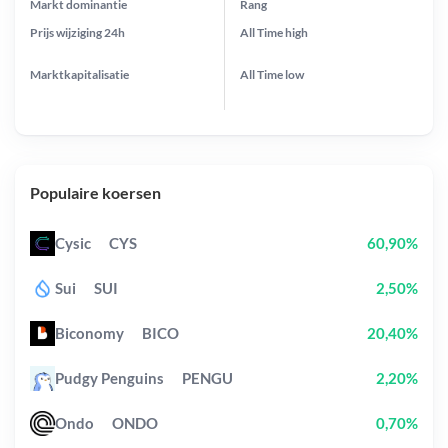
Markt dominantie
Rang
Prijs wijziging
24h
All Time
high
Marktkapitalisatie
All Time
low
Populaire koersen
Cysic
CYS
60,90%
Sui
SUI
2,50%
Biconomy
BICO
20,40%
Pudgy Penguins
PENGU
2,20%
Ondo
ONDO
0,70%