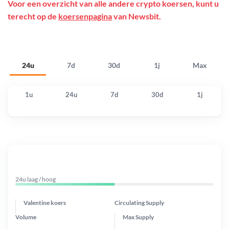
Voor een overzicht van alle andere crypto koersen, kunt u
terecht op de
koersenpagina
van Newsbit.
24u
7d
30d
1j
Max
1u
24u
7d
30d
1j
24u laag / hoog
Valentine koers
Circulating Supply
Volume
Max Supply