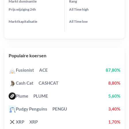
Markt dominantie
Rang
Prijs wijziging
24h
All Time
high
Marktkapitalisatie
All Time
low
Populaire koersen
Fusionist
ACE
87,80%
Cash Cat
CASHCAT
8,80%
Plume
PLUME
5,60%
Pudgy Penguins
PENGU
3,40%
XRP
XRP
1,70%