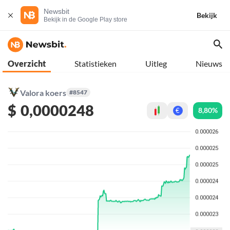
Newsbit
Bekijk
Bekijk in de Google Play store
Overzicht
Statistieken
Uitleg
Nieuws
Valora koers
#8547
$
0,0000248
8,80%
€