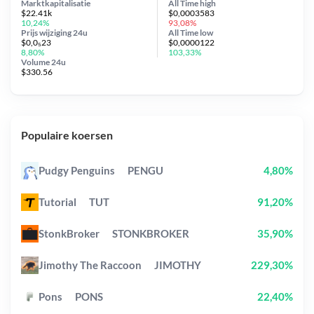
Marktkapitalisatie
All Time
high
$22.41k
$0,0003583
10,24%
93,08%
Prijs wijziging
24u
All Time
low
$0,0₅23
$0,0000122
8,80%
103,33%
Volume 24u
$330.56
Populaire koersen
Pudgy Penguins
PENGU
4,80%
Tutorial
TUT
91,20%
StonkBroker
STONKBROKER
35,90%
Jimothy The Raccoon
JIMOTHY
229,30%
Pons
PONS
22,40%