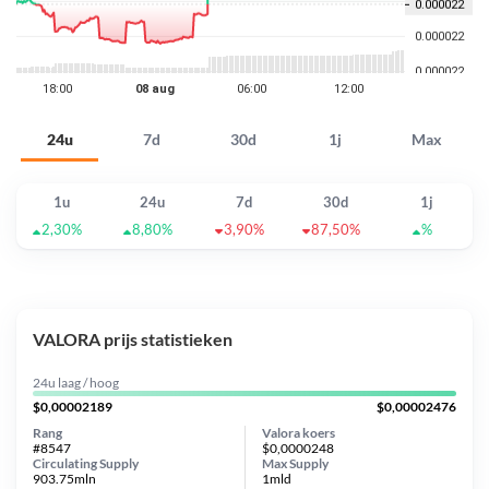
24u
7d
30d
1j
Max
1u
24u
7d
30d
1j
2,30%
8,80%
3,90%
87,50%
%
VALORA prijs statistieken
24u laag / hoog
$0,00002189
$0,00002476
Rang
Valora koers
#8547
$0,0000248
Circulating Supply
Max Supply
903.75mln
1mld