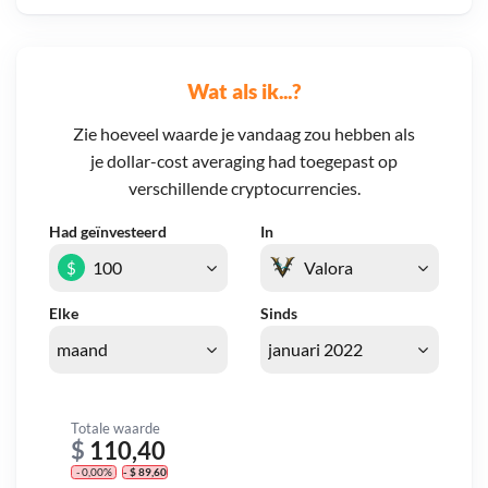
Wat als ik...?
Zie hoeveel waarde je vandaag zou hebben als
je dollar-cost averaging had toegepast op
verschillende cryptocurrencies.
Had geïnvesteerd
In
$
Elke
Sinds
Totale waarde
$
110,40
- 0,00%
- $ 89,60