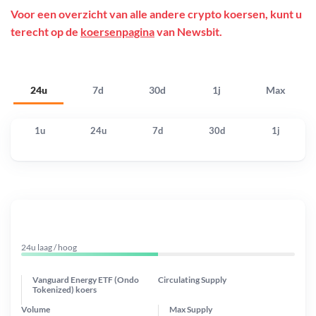
Voor een overzicht van alle andere crypto koersen, kunt u
terecht op de
koersenpagina
van Newsbit.
24u
7d
30d
1j
Max
1u
24u
7d
30d
1j
24u laag / hoog
Vanguard Energy ETF (Ondo
Circulating Supply
Tokenized) koers
Volume
Max Supply