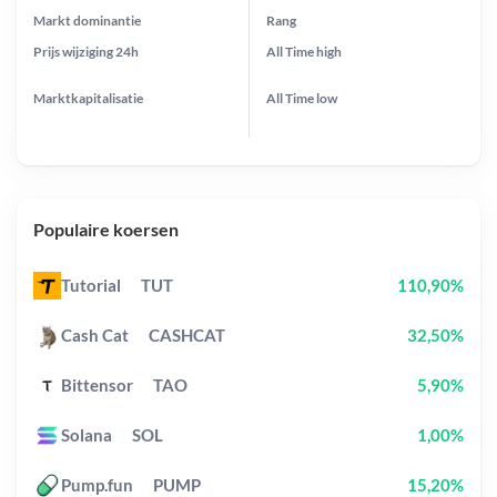
Markt dominantie
Rang
Prijs wijziging
24h
All Time
high
Marktkapitalisatie
All Time
low
Populaire koersen
Tutorial
TUT
110,90%
Cash Cat
CASHCAT
32,50%
Bittensor
TAO
5,90%
Solana
SOL
1,00%
Pump.fun
PUMP
15,20%