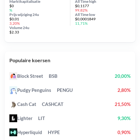
Marktkapitalisatie
All Time
high
$0
$0,1177
%
99,82%
Prijs wijziging
24u
All Time
low
$0,01
$0,0001849
3,20%
11,71%
Volume 24u
$2.33
Populaire koersen
Block Street
BSB
20,00%
Pudgy Penguins
PENGU
2,80%
Cash Cat
CASHCAT
21,50%
Lighter
LIT
9,30%
Hyperliquid
HYPE
0,90%