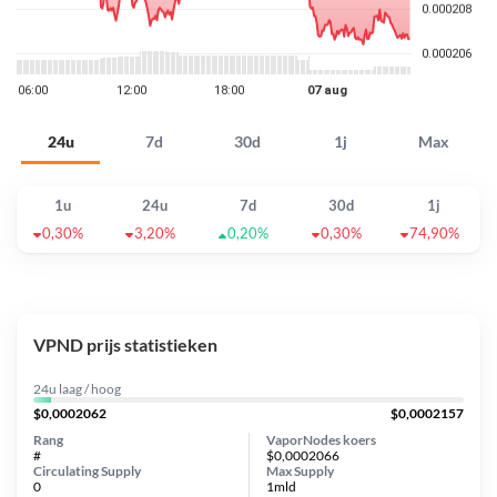
24u
7d
30d
1j
Max
1u
24u
7d
30d
1j
0,30%
3,20%
0,20%
0,30%
74,90%
VPND prijs statistieken
24u laag / hoog
$0,0002062
$0,0002157
Rang
VaporNodes koers
#
$0,0002066
Circulating Supply
Max Supply
0
1mld