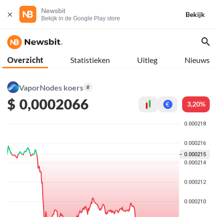
Newsbit
Bekijk
Bekijk in de Google Play store
Overzicht
Statistieken
Uitleg
Nieuws
VaporNodes koers
#
$
0,0002066
3,20%
€