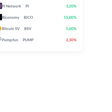
Pi Network
PI
3,20%
Biconomy
BICO
55,00%
Bitcoin SV
BSV
5,60%
Pump.fun
PUMP
2,30%