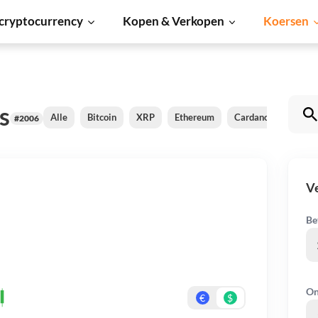
cryptocurrency
Kopen & Verkopen
Koersen
s
Alle
Bitcoin
XRP
Ethereum
Cardano
Shiba 
#2006
V
Be
On
€
$