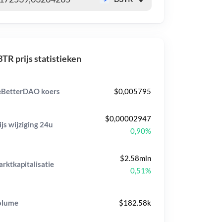
TR prijs statistieken
BetterDAO koers
$0,005795
$0,00002947
ijs wijziging
24u
0,90%
$2.58mln
rktkapitalisatie
0,51%
olume
$182.58k