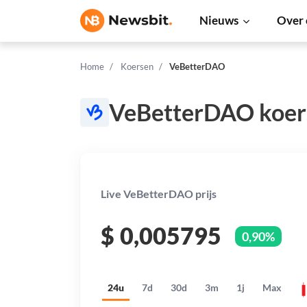
Nieuws
Over 
Home
Koersen
VeBetterDAO
VeBetterDAO koer
Live VeBetterDAO prijs
$
0,005795
0,90%
24u
7d
30d
3m
1j
Max