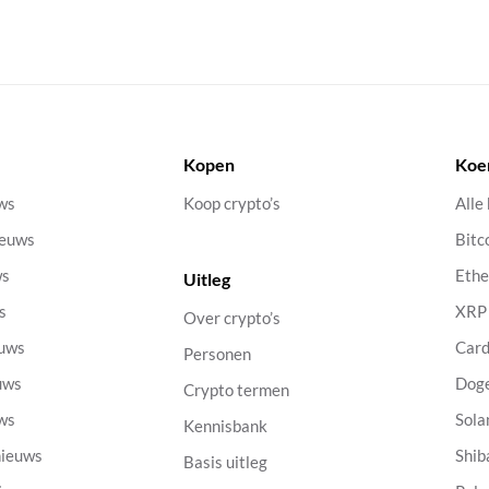
Kopen
Koe
uws
Koop crypto’s
Alle
ieuws
Bitc
ws
Eth
Uitleg
s
XRP
Over crypto’s
euws
Car
Personen
uws
Dog
Crypto termen
uws
Sola
Kennisbank
nieuws
Shib
Basis uitleg