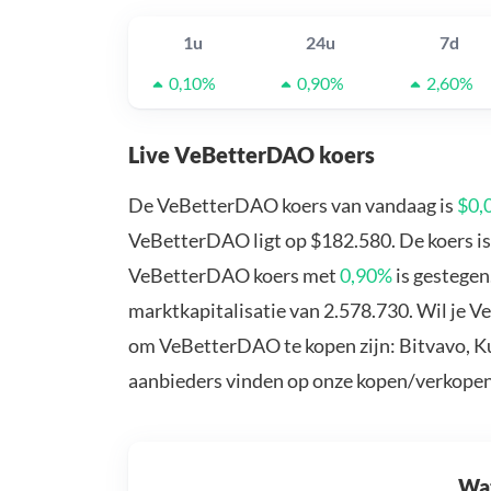
1u
24u
7d
0,10%
0,90%
2,60%
Live VeBetterDAO koers
De VeBetterDAO koers van vandaag is
$0,
VeBetterDAO ligt op $182.580. De koers i
VeBetterDAO koers met
0,90%
is gestege
marktkapitalisatie van 2.578.730. Wil je 
om VeBetterDAO te kopen zijn: Bitvavo, K
aanbieders vinden op onze kopen/verkopen
Wat 