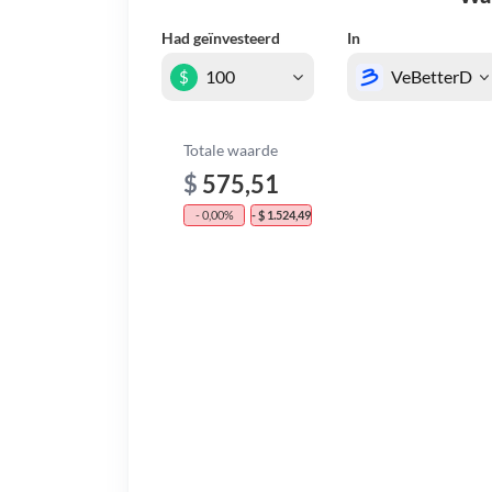
Had geïnvesteerd
In
$
Totale waarde
$
575,51
- 0,00%
- $ 1.524,49