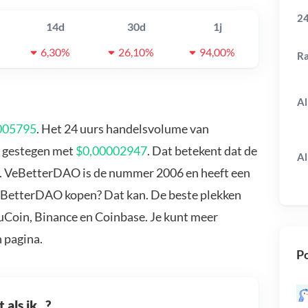
24
14d
30d
1j
6,30%
26,10%
94,00%
R
Al
005795
. Het 24 uurs handelsvolume van
s gestegen met
$0,00002947
. Dat betekent dat de
Al
n. VeBetterDAO is de nummer 2006 en heeft een
VeBetterDAO kopen? Dat kan. De beste plekken
uCoin, Binance en Coinbase. Je kunt meer
 pagina.
Po
als ik...?