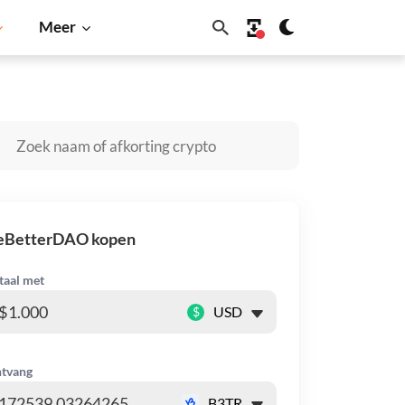
Meer
Inu
Dogecoin
Solana
BNB
eBetterDAO kopen
taal met
$
tvang