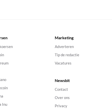
rsen
Marketing
 koersen
Adverteren
oin
Tip de redactie
ereum
Vacatures
dano
Newsbit
ecoin
Contact
na
Over ons
a Inu
Privacy