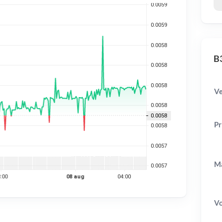
B3
Ve
Pr
Ma
V