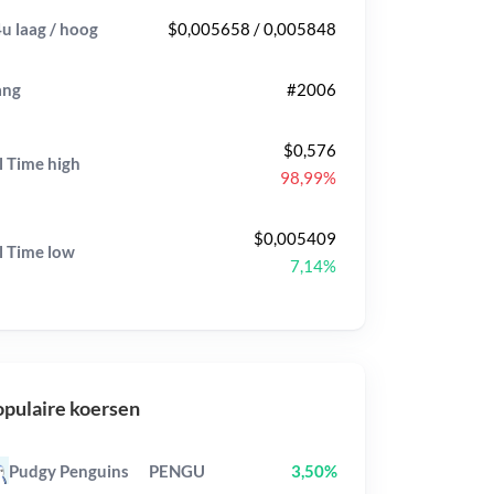
u laag / hoog
$0,005658 / 0,005848
ang
#2006
$0,576
l Time
high
98,99%
$0,005409
l Time
low
7,14%
pulaire koersen
Pudgy Penguins
PENGU
3,50%