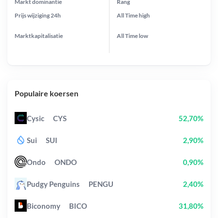
Markt dominantie
Rang
Prijs wijziging
24h
All Time
high
Marktkapitalisatie
All Time
low
Populaire koersen
Cysic
CYS
52,70%
Sui
SUI
2,90%
Ondo
ONDO
0,90%
Pudgy Penguins
PENGU
2,40%
Biconomy
BICO
31,80%