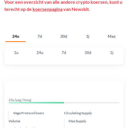
Voor een overzicht van alle andere crypto koersen, kunt u
terecht op de
koersenpagina
van Newsbit.
24u
7d
30d
1j
Max
1u
24u
7d
30d
1j
24u laag / hoog
Vega Protocol koers
Circulating Supply
Volume
Max Supply