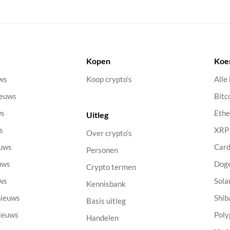
Kopen
Koe
uws
Koop crypto’s
Alle
ieuws
Bitc
ws
Eth
Uitleg
s
XRP
Over crypto’s
euws
Car
Personen
uws
Dog
Crypto termen
uws
Sola
Kennisbank
nieuws
Shib
Basis uitleg
nieuws
Poly
Handelen