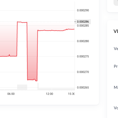
VL
Ve
Pr
Ma
V