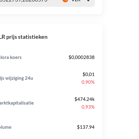
R prijs statistieken
lora koers
$0,0002838
$0,01
ijs wijziging
24u
0,90%
$474.24k
rktkapitalisatie
0,93%
olume
$137.94