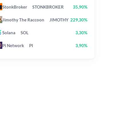
StonkBroker
STONKBROKER
35,90%
Jimothy The Raccoon
JIMOTHY
229,30%
Solana
SOL
3,30%
Pi Network
PI
3,90%