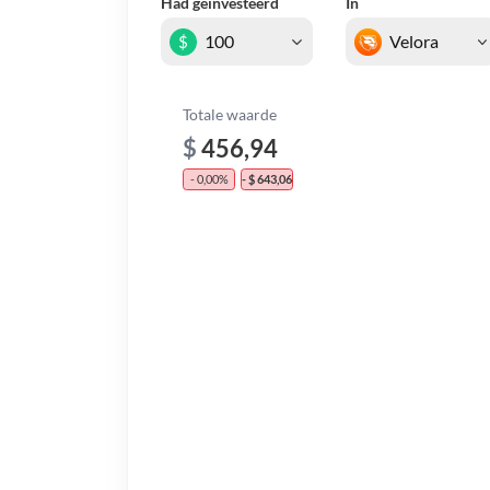
Had geïnvesteerd
In
$
Totale waarde
$
456,94
- 0,00%
- $ 643,06