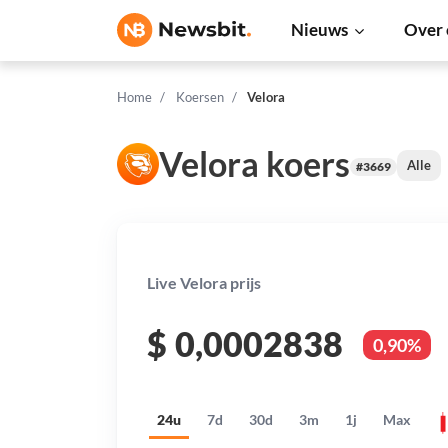
Nieuws
Over 
Home
Koersen
Velora
Velora koers
Alle
#3669
Live Velora prijs
$
0,0002838
0,90%
24u
7d
30d
3m
1j
Max