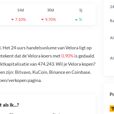
24
14d
30d
1j
7,10%
9,70%
%
R
Al
8
. Het 24 uurs handelsvolume van Velora ligt op
etekent dat de Velora koers met
0,90%
is gedaald.
Al
tkapitalisatie van 474.243. Wil je Velora kopen?
en zijn: Bitvavo, KuCoin, Binance en Coinbase.
open/verkopen pagina.
Po
als ik...?