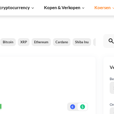
cryptocurrency
Kopen & Verkopen
Koersen
Bitcoin
XRP
Ethereum
Cardano
Shiba Inu
Dogecoin
Ve
Be
On
€
$