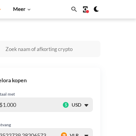
Meer
Solana
BNB
lora kopen
taal met
$
tvang