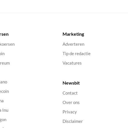
rsen
Marketing
 koersen
Adverteren
oin
Tip de redactie
ereum
Vacatures
dano
Newsbit
ecoin
Contact
na
Over ons
a Inu
Privacy
gon
Disclaimer