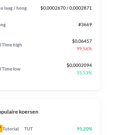
u laag / hoog
$0,0002670 / 0,0002871
ang
#3669
$0,06457
l Time
high
99,56%
$0,0002094
l Time
low
35,53%
pulaire koersen
Tutorial
TUT
91,20%