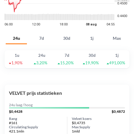
24u
7d
30d
1j
Max
1u
24u
7d
30d
1j
1,90%
3,20%
15,20%
19,90%
491,00%
VELVET prijs statistieken
24u laag / hoog
$0,4428
$0,4872
Rang
Velvet koers
#161
$0,4735
Circulating Supply
Max Supply
421.1mln
1mld