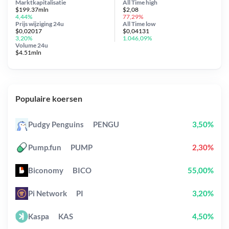
Marktkapitalisatie
All Time
high
$199.37mln
$2,08
4,44%
77,29%
Prijs wijziging
24u
All Time
low
$0,02017
$0,04131
3,20%
1.046,09%
Volume 24u
$4.51mln
Populaire koersen
Pudgy Penguins
PENGU
3,50%
Pump.fun
PUMP
2,30%
Biconomy
BICO
55,00%
Pi Network
PI
3,20%
Kaspa
KAS
4,50%