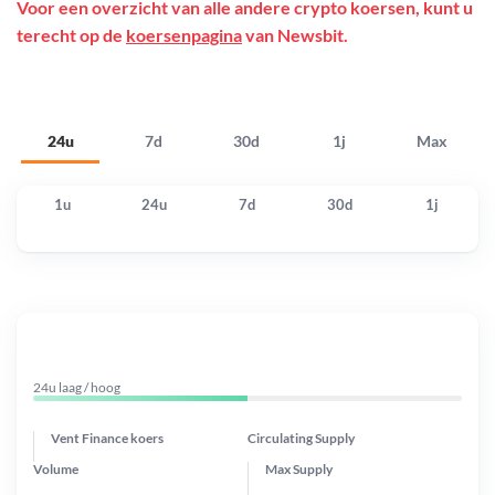
Voor een overzicht van alle andere crypto koersen, kunt u
terecht op de
koersenpagina
van Newsbit.
24u
7d
30d
1j
Max
1u
24u
7d
30d
1j
24u laag / hoog
Vent Finance koers
Circulating Supply
Volume
Max Supply