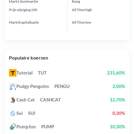
Markt dominantie
Rang
Prijs wijziging
24h
All Time
high
Marktkapitalisatie
All Time
low
Populaire koersen
Tutorial
TUT
231,60%
Pudgy Penguins
PENGU
2,00%
Cash Cat
CASHCAT
12,70%
Sui
SUI
0,30%
Pump.fun
PUMP
10,30%