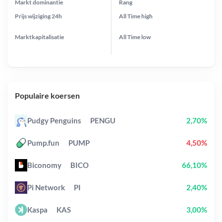
Markt dominantie
Rang
Prijs wijziging
24h
All Time
high
Marktkapitalisatie
All Time
low
Populaire koersen
Pudgy Penguins
PENGU
2,70%
Pump.fun
PUMP
4,50%
Biconomy
BICO
66,10%
Pi Network
PI
2,40%
Kaspa
KAS
3,00%