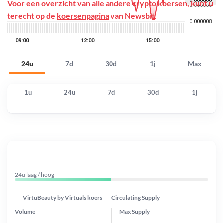
Voor een overzicht van alle andere crypto koersen, kunt u
terecht op de
koersenpagina
van Newsbit.
24u
7d
30d
1j
Max
1u
24u
7d
30d
1j
24u laag / hoog
VirtuBeauty by Virtuals koers
Circulating Supply
Volume
Max Supply