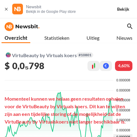
Newsbit
Bekijk
Bekijk in de Google Play store
Overzicht
Statistieken
Uitleg
Nieuws
VirtuBeauty by Virtuals koers
#10801
$
0,0₅798
4,60%
€
Momenteel kunnen we helaas geen resultaten ophalen
voor de VirtuBeauty by Virtuals koers. Dit kan te wijten
zijn aan een tijdelijke storing of de mogelijkheid dat de
VirtuBeauty by Virtualskoers niet langer beschikbaar is.