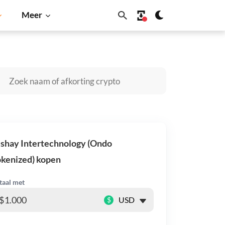
Meer
Cardano
Shiba Inu
Dogecoin
Solana
BNB
shay Intertechnology (Ondo
kenized) kopen
taal met
$