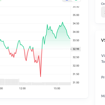
On
VS
Vi
To
Pr
Ma