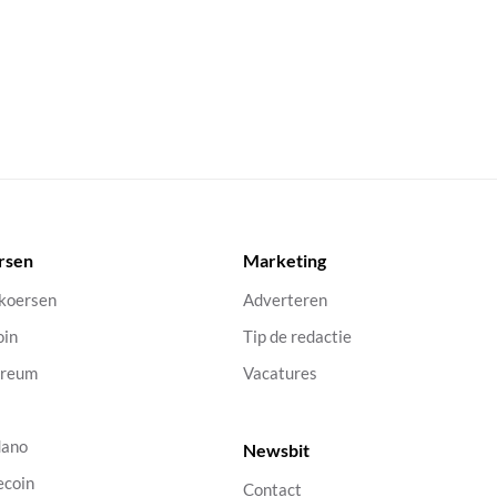
rsen
Marketing
 koersen
Adverteren
oin
Tip de redactie
ereum
Vacatures
dano
Newsbit
ecoin
Contact