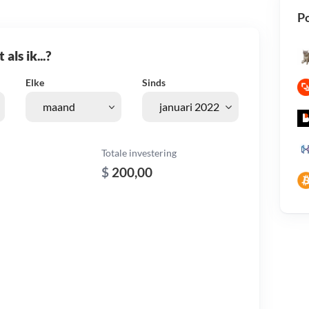
Po
als ik...?
Elke
Sinds
Totale investering
$
200,00