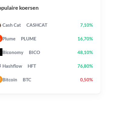
pulaire koersen
Cash Cat
CASHCAT
7,10%
Plume
PLUME
16,70%
Biconomy
BICO
48,10%
Hashflow
HFT
76,80%
Bitcoin
BTC
0,50%