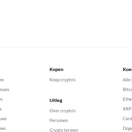
Kopen
Koe
uws
Koop crypto’s
Alle
ieuws
Bitc
ws
Eth
Uitleg
s
XRP
Over crypto’s
euws
Car
Personen
uws
Dog
Crypto termen