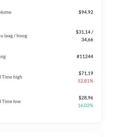
olume
$94.92
$31,14 /
u laag / hoog
34,66
ang
#11244
$71,19
l Time
high
52,81%
$28,96
l Time
low
16,02%