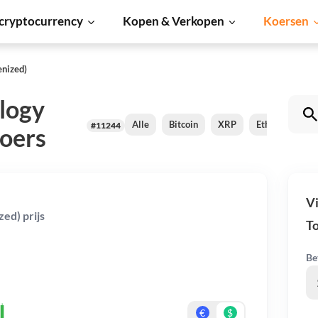
cryptocurrency
Kopen & Verkopen
Koersen
enized)
logy
Alle
Bitcoin
XRP
Ethereum
#11244
koers
Vi
ed) prijs
To
Be
€
$