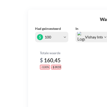
Wat 
Had geïnvesteerd
In
$
Totale waarde
$
160,45
- 0,00%
- $ 39,55