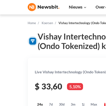
Nieuws
Over 
Home
Koersen
Vishay Intertechnology (Ondo Tok
Vishay Intertechno
(Ondo Tokenized) 
Live Vishay Intertechnology (Ondo Tokeniz
$
33,60
5,10%
24u
7d
30d
3m
1j
Max