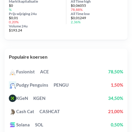
Marktkapitalisatie
All Time
high
$0
$0,06055
%
78,88%
Prijs wijziging
24u
All Time
low
$0,01
$0,01249
0,20%
2,36%
Volume 24u
$193.24
Populaire koersen
Fusionist
ACE
78,50%
Pudgy Penguins
PENGU
1,50%
KGeN
KGEN
34,50%
Cash Cat
CASHCAT
21,00%
Solana
SOL
0,50%