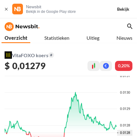
Newsbit
Bekijk
Bekijk in de Google Play store
Overzicht
Statistieken
Uitleg
Nieuws
VitaFOXO koers
#
$
0,01279
0,20%
€