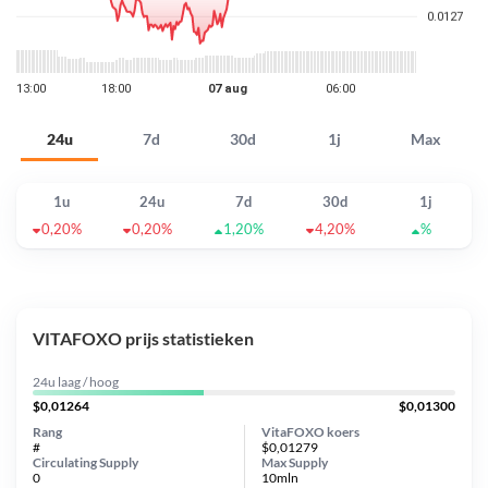
24u
7d
30d
1j
Max
1u
24u
7d
30d
1j
0,20%
0,20%
1,20%
4,20%
%
VITAFOXO prijs statistieken
24u laag / hoog
$0,01264
$0,01300
Rang
VitaFOXO koers
#
$0,01279
Circulating Supply
Max Supply
0
10mln