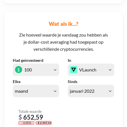
Wat als ik...?
Zie hoeveel waarde je vandaag zou hebben als
je dollar-cost averaging had toegepast op
verschillende cryptocurrencies.
Had geïnvesteerd
In
$
Elke
Sinds
Totale waarde
$
652,59
- 0,00%
- $ 2.347,41