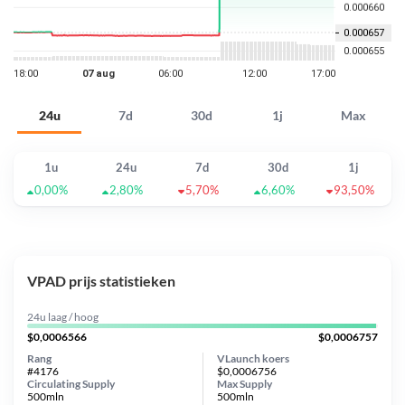
24u
7d
30d
1j
Max
1u
24u
7d
30d
1j
0,00%
2,80%
5,70%
6,60%
93,50%
VPAD prijs statistieken
24u laag / hoog
$0,0006566
$0,0006757
Rang
VLaunch koers
#4176
$0,0006756
Circulating Supply
Max Supply
500mln
500mln