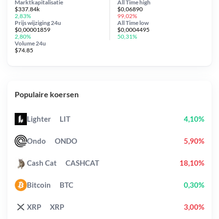
Marktkapitalisatie
All Time
high
$337.84k
$0,06890
2,83%
99,02%
Prijs wijziging
24u
All Time
low
$0,00001859
$0,0004495
2,80%
50,31%
Volume 24u
$74.85
Populaire koersen
Lighter
LIT
4,10%
Ondo
ONDO
5,90%
Cash Cat
CASHCAT
18,10%
Bitcoin
BTC
0,30%
XRP
XRP
3,00%