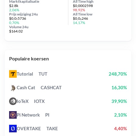
Marktkapitalisatie
All Time
high
$2.8k
$0,0002598
2,06%
98,92%
Prijs wijziging
24u
All Time
low
$0,0₇5736
$0,0₅246
0,70%
14,17%
Volume 24u
$164.02
Populaire koersen
Tutorial
TUT
248,70%
Cash Cat
CASHCAT
16,30%
IoTeX
IOTX
39,90%
Pi Network
PI
2,10%
OVERTAKE
TAKE
4,40%