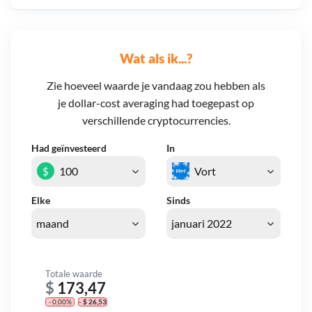
Wat als ik...?
Zie hoeveel waarde je vandaag zou hebben als
je dollar-cost averaging had toegepast op
verschillende cryptocurrencies.
Had geïnvesteerd
In
$
Elke
Sinds
Totale waarde
$
173,47
- 0,00%
- $ 26,53