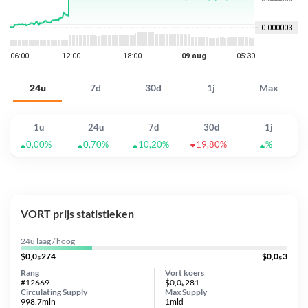
24u
7d
30d
1j
Max
1u
24u
7d
30d
1j
0,00%
0,70%
10,20%
19,80%
%
VORT prijs statistieken
24u laag / hoog
$0,0₅274
$0,0₅3
Rang
Vort koers
#12669
$0,0₅281
Circulating Supply
Max Supply
998.7mln
1mld