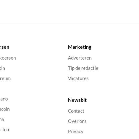
rsen
Marketing
 koersen
Adverteren
oin
Tip de redactie
ereum
Vacatures
dano
Newsbit
ecoin
Contact
na
Over ons
a Inu
Privacy