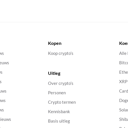
Kopen
Koe
uws
Koop crypto’s
Alle
ieuws
Bitc
ws
Eth
Uitleg
s
XRP
Over crypto’s
euws
Car
Personen
uws
Dog
Crypto termen
uws
Sola
Kennisbank
nieuws
Shib
Basis uitleg