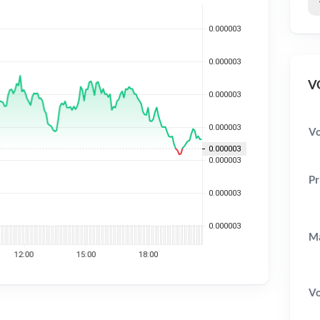
VO
Vo
Pr
Ma
V