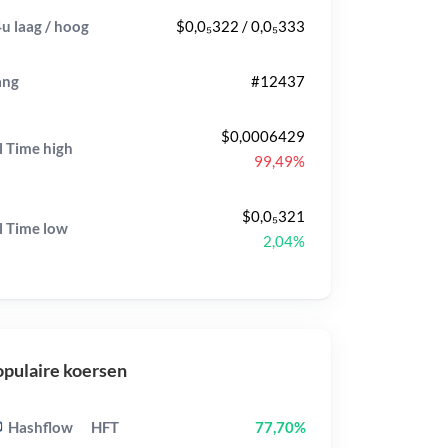
u laag / hoog
$0,0₅322 / 0,0₅333
ang
#12437
$0,0006429
l Time
high
99,49%
$0,0₅321
l Time
low
2,04%
pulaire koersen
Hashflow
HFT
77,70%