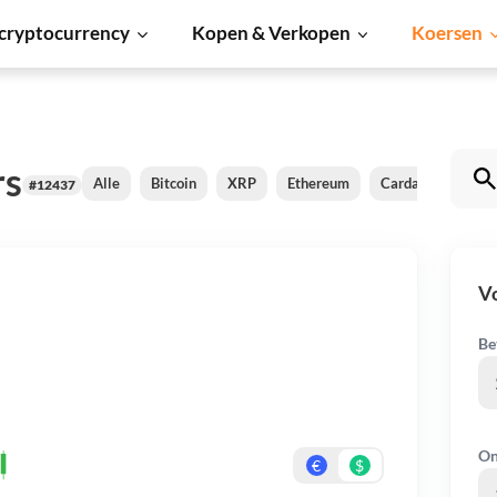
cryptocurrency
Kopen & Verkopen
Koersen
rs
Alle
Bitcoin
XRP
Ethereum
Cardano
Shib
#12437
V
Be
On
€
$