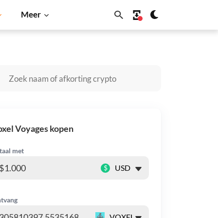
Meer
a Inu
Dogecoin
Solana
BNB
oxel Voyages kopen
taal met
$
tvang