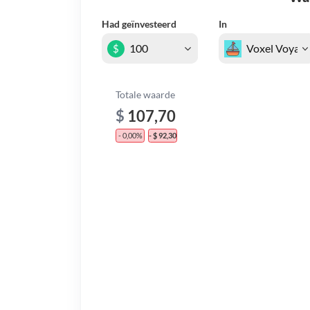
Had geïnvesteerd
In
$
Totale waarde
$
107,70
- 0,00%
- $ 92,30