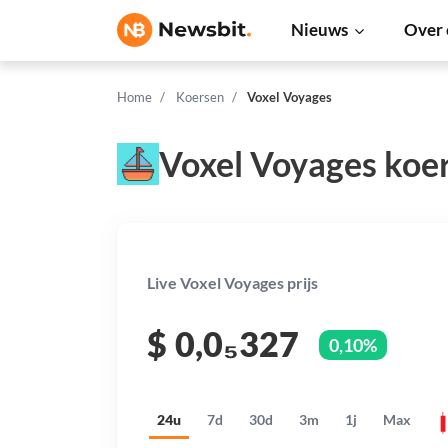
Nieuws
Over 
Home
Koersen
Voxel Voyages
Voxel Voyages koe
Live Voxel Voyages prijs
$
0,0₅327
0,10%
24u
7d
30d
3m
1j
Max