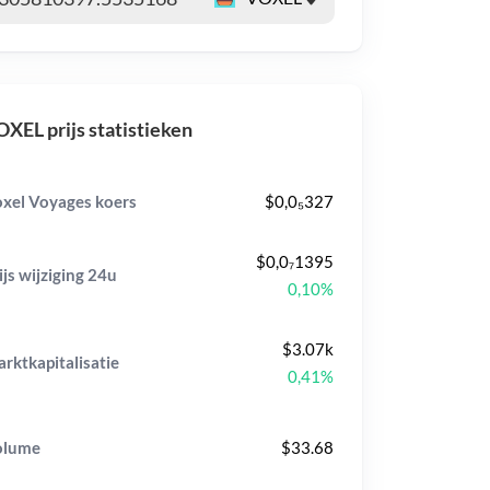
XEL prijs statistieken
xel Voyages koers
$0,0₅327
$0,0₇1395
ijs wijziging
24u
0,10%
$3.07k
rktkapitalisatie
0,41%
olume
$33.68