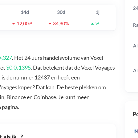
24
14d
30d
1j
12,00%
34,80%
%
R
Al
0₅327
. Het 24 uurs handelsvolume van Voxel
met
$0,0₇1395
. Dat betekent dat de Voxel Voyages
Al
s is de nummer 12437 en heeft een
 Voyages kopen? Dat kan. De beste plekken om
in, Binance en Coinbase. Je kunt meer
 pagina.
Po
als ik...?