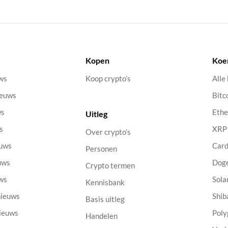
Kopen
Koe
uws
Koop crypto’s
Alle
ieuws
Bitc
ws
Eth
Uitleg
s
XRP
Over crypto’s
euws
Car
Personen
uws
Dog
Crypto termen
uws
Sola
Kennisbank
nieuws
Shib
Basis uitleg
nieuws
Poly
Handelen