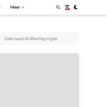
Meer
BNB
u kopen
taal met
$
tvang