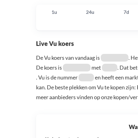
1u
24u
7d
Live Vu koers
De Vu koers van vandaag is
. H
De koers is
met
. Dat be
. Vu is de nummer
en heeft een markt
kan. De beste plekken om Vu te kopen zijn:
meer aanbieders vinden op onze kopen/ver
Wat 