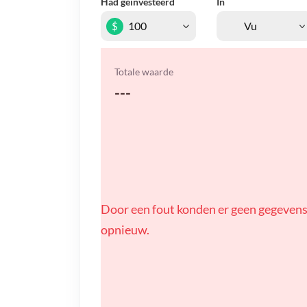
Had geïnvesteerd
In
$
Totale waarde
---
Door een fout konden er geen gegevens
opnieuw.