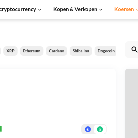
cryptocurrency
Kopen & Verkopen
Koersen
XRP
Ethereum
Cardano
Shiba Inu
Dogecoin
Solana
V
Be
On
€
$