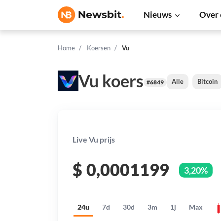
Nieuws
Over 
Home
Koersen
Vu
Vu koers
Alle
Bitcoin
#6849
Live Vu prijs
$
0,0001199
3,20%
24u
7d
30d
3m
1j
Max