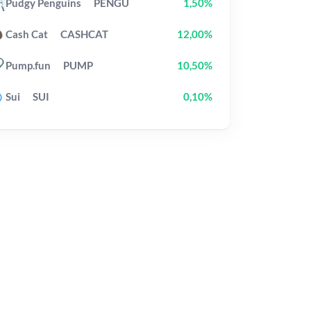
Pudgy Penguins
PENGU
1,50%
Cash Cat
CASHCAT
12,00%
Pump.fun
PUMP
10,50%
Sui
SUI
0,10%