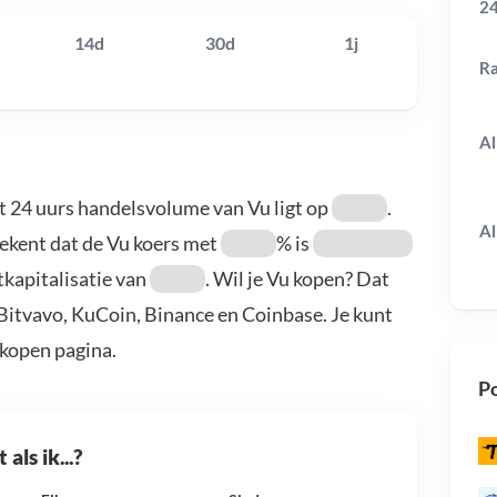
24
14d
30d
1j
R
Al
et 24 uurs handelsvolume van Vu ligt op
.
Al
tekent dat de Vu koers met
% is
kapitalisatie van
. Wil je Vu kopen? Dat
 Bitvavo, KuCoin, Binance en Coinbase. Je kunt
kopen pagina.
Po
als ik...?