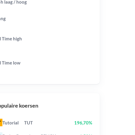
h laag / hoog
ang
l Time
high
l Time
low
pulaire koersen
Tutorial
TUT
196,70%