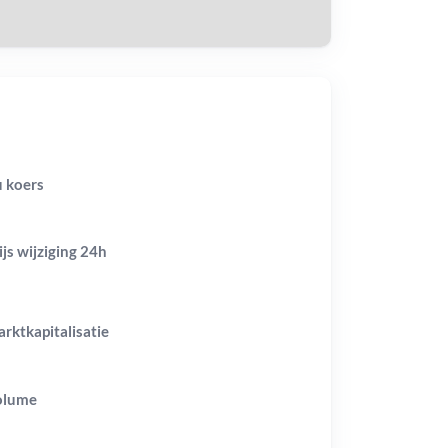
 koers
ijs wijziging
24h
rktkapitalisatie
olume