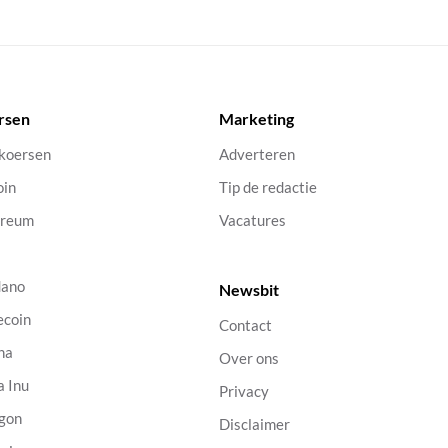
rsen
Marketing
 koersen
Adverteren
oin
Tip de redactie
ereum
Vacatures
dano
Newsbit
ecoin
Contact
na
Over ons
a Inu
Privacy
gon
Disclaimer