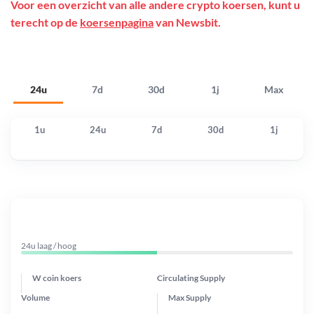
Voor een overzicht van alle andere crypto koersen, kunt u
terecht op de
koersenpagina
van Newsbit.
24u
7d
30d
1j
Max
1u
24u
7d
30d
1j
24u laag / hoog
W coin koers
Circulating Supply
Volume
Max Supply