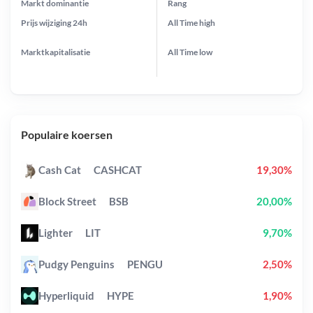
Markt dominantie
Rang
Prijs wijziging
24h
All Time
high
Marktkapitalisatie
All Time
low
Populaire koersen
Cash Cat
CASHCAT
19,30%
Block Street
BSB
20,00%
Lighter
LIT
9,70%
Pudgy Penguins
PENGU
2,50%
Hyperliquid
HYPE
1,90%