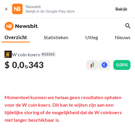
Newsbit
Bekijk
Bekijk in de Google Play store
Overzicht
Statistieken
Uitleg
Nieuws
W coin koers
#12262
$
0,0₅343
0,00%
€
Momenteel kunnen we helaas geen resultaten ophalen
voor de W coin koers. Dit kan te wijten zijn aan een
tijdelijke storing of de mogelijkheid dat de W coinkoers
niet langer beschikbaar is.