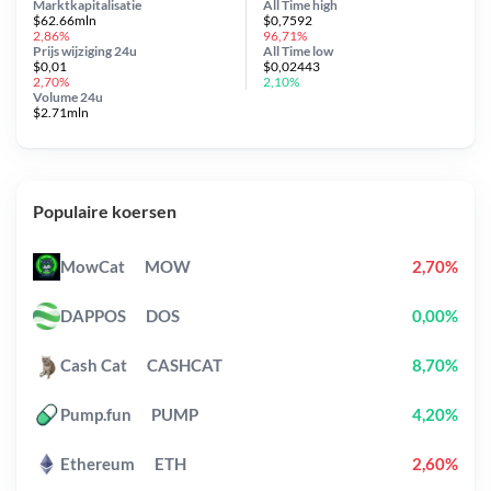
Marktkapitalisatie
All Time
high
$62.66mln
$0,7592
2,86%
96,71%
Prijs wijziging
24u
All Time
low
$0,01
$0,02443
2,70%
2,10%
Volume 24u
$2.71mln
Populaire koersen
MowCat
MOW
2,70%
DAPPOS
DOS
0,00%
Cash Cat
CASHCAT
8,70%
Pump.fun
PUMP
4,20%
Ethereum
ETH
2,60%