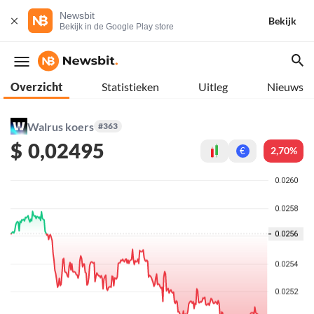
Newsbit
Bekijk
Bekijk in de Google Play store
Overzicht
Statistieken
Uitleg
Nieuws
Walrus koers
#363
$
0,02495
2,70%
€