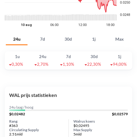
24u
7d
30d
1j
Max
1u
24u
7d
30d
1j
0,30%
2,70%
1,10%
22,30%
94,00%
WAL prijs statistieken
24u laag / hoog
$0,02482
$0,02579
Rang
Walrus koers
#363
$0,02495
Circulating Supply
Max Supply
2.51mld
5mld