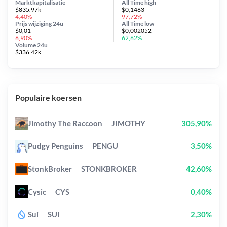
Marktkapitalisatie
All Time
high
$835.97k
$0,1463
4,40%
97,72%
Prijs wijziging
24u
All Time
low
$0,01
$0,002052
6,90%
62,62%
Volume 24u
$336.42k
Populaire koersen
Jimothy The Raccoon
JIMOTHY
305,90%
Pudgy Penguins
PENGU
3,50%
StonkBroker
STONKBROKER
42,60%
Cysic
CYS
0,40%
Sui
SUI
2,30%