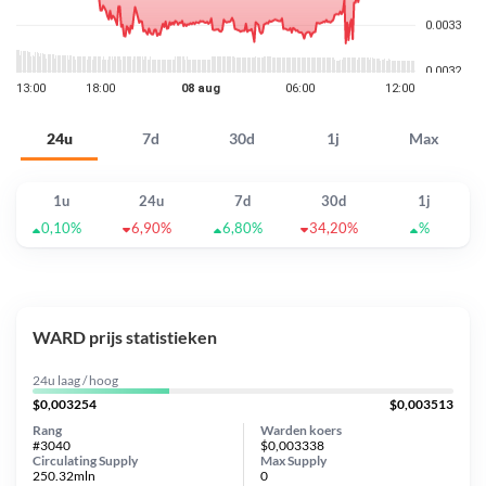
24u
7d
30d
1j
Max
1u
24u
7d
30d
1j
0,10%
6,90%
6,80%
34,20%
%
WARD prijs statistieken
24u laag / hoog
$0,003254
$0,003513
Rang
Warden koers
#3040
$0,003338
Circulating Supply
Max Supply
250.32mln
0