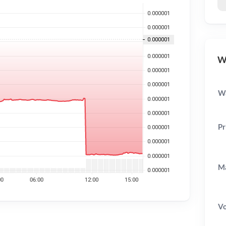
WA
Wa
Pr
Ma
V