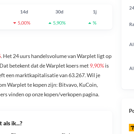
24
14d
30d
1j
5,00%
5,90%
%
R
Al
5
. Het 24 uurs handelsvolume van Warplet ligt op
 Dat betekent dat de Warplet koers met
9,90%
is
Al
t een marktkapitalisatie van 63.267. Wil je
om Warplet te kopen zijn: Bitvavo, KuCoin,
ders vinden op onze kopen/verkopen pagina.
Po
als ik...?