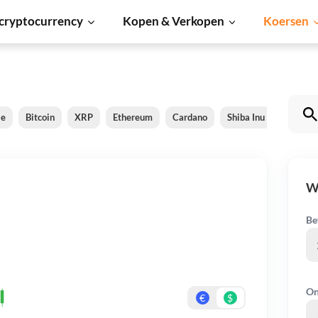
cryptocurrency
Kopen & Verkopen
Koersen
le
Bitcoin
XRP
Ethereum
Cardano
Shiba Inu
Dogeco
W
Be
On
€
$