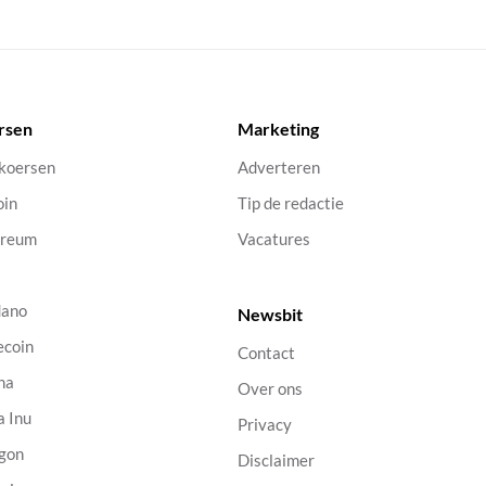
rsen
Marketing
 koersen
Adverteren
oin
Tip de redactie
ereum
Vacatures
dano
Newsbit
ecoin
Contact
na
Over ons
a Inu
Privacy
gon
Disclaimer