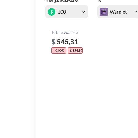
Had geïnvesteerd
In
$
Totale waarde
$
545,81
- 0,00%
- $ 354,19