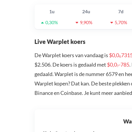
1u
24u
7d
0,30%
9,90%
5,70%
Live Warplet koers
De Warplet koers van vandaag is
$0,0₆731
$2.506. De koers is gedaald met
$0,0₇-785
.
gedaald. Warplet is de nummer 6579 en heef
Warplet kopen? Dat kan. De beste plekken 
Binance en Coinbase. Je kunt meer aanbie
Wat 