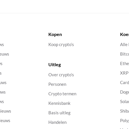
Kopen
Koe
uws
Koop crypto’s
Alle
ieuws
Bitc
ws
Eth
Uitleg
s
XRP
Over crypto’s
euws
Car
Personen
uws
Dog
Crypto termen
uws
Sola
Kennisbank
nieuws
Shib
Basis uitleg
nieuws
Poly
Handelen