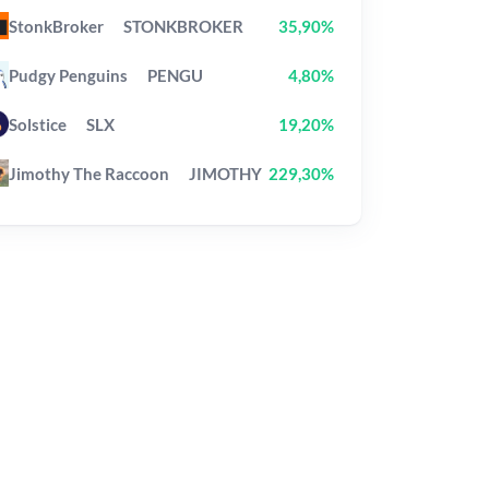
StonkBroker
STONKBROKER
35,90%
Pudgy Penguins
PENGU
4,80%
Solstice
SLX
19,20%
Jimothy The Raccoon
JIMOTHY
229,30%