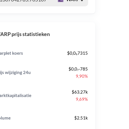
RP prijs statistieken
rplet koers
$0,0₆7315
$0,0₇-785
ijs wijziging
24u
9,90%
$63.27k
rktkapitalisatie
9,69%
olume
$2.51k