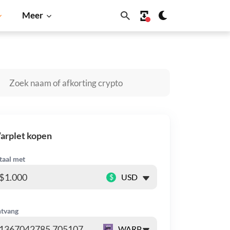
Meer
in
Solana
BNB
arplet kopen
taal met
$
tvang