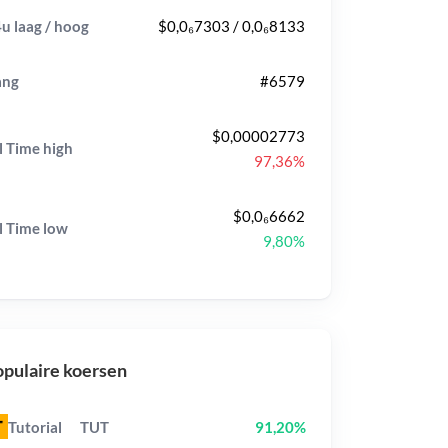
u laag / hoog
$0,0₆7303 / 0,0₆8133
ang
#6579
$0,00002773
l Time
high
97,36%
$0,0₆6662
l Time
low
9,80%
pulaire koersen
Tutorial
TUT
91,20%