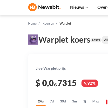
Nieuws
Over 
Home
Koersen
Warplet
Warplet koers
Al
#6579
Live Warplet prijs
$
0,0₆7315
9,90%
24u
7d
30d
3m
1j
Max