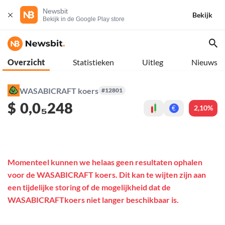
Newsbit
Bekijk
Bekijk in de Google Play store
Overzicht
Statistieken
Uitleg
Nieuws
WASABICRAFT koers
#12801
$
0,0₅248
2,10%
€
Momenteel kunnen we helaas geen resultaten ophalen
voor de WASABICRAFT koers. Dit kan te wijten zijn aan
een tijdelijke storing of de mogelijkheid dat de
WASABICRAFTkoers niet langer beschikbaar is.