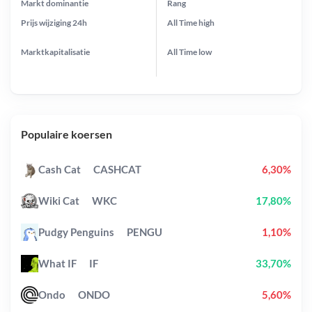
Markt dominantie
Rang
Prijs wijziging
24h
All Time
high
Marktkapitalisatie
All Time
low
Populaire koersen
Cash Cat
CASHCAT
6,30%
Wiki Cat
WKC
17,80%
Pudgy Penguins
PENGU
1,10%
What IF
IF
33,70%
Ondo
ONDO
5,60%