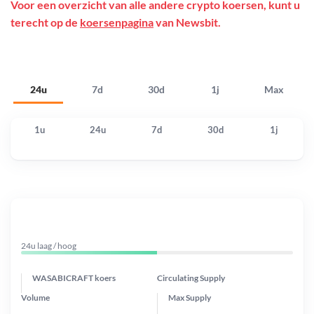
Voor een overzicht van alle andere crypto koersen, kunt u
terecht op de
koersenpagina
van Newsbit.
24u
7d
30d
1j
Max
1u
24u
7d
30d
1j
24u laag / hoog
WASABICRAFT koers
Circulating Supply
Volume
Max Supply