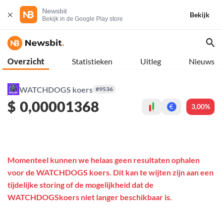
Newsbit
Bekijk
Bekijk in de Google Play store
Overzicht
Statistieken
Uitleg
Nieuws
WATCHDOGS koers
#9536
$
0,00001368
3,00%
€
Momenteel kunnen we helaas geen resultaten ophalen
voor de WATCHDOGS koers. Dit kan te wijten zijn aan een
tijdelijke storing of de mogelijkheid dat de
WATCHDOGSkoers niet langer beschikbaar is.