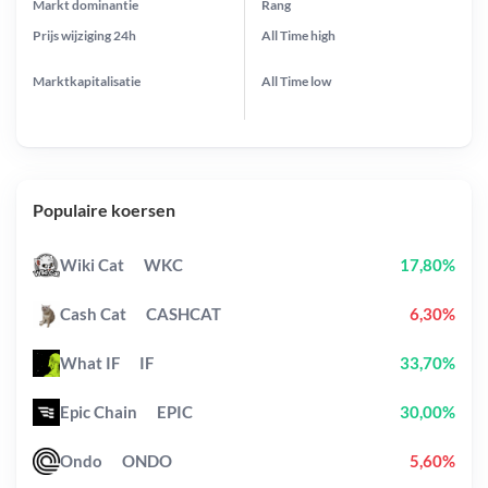
Markt dominantie
Rang
Prijs wijziging
24h
All Time
high
Marktkapitalisatie
All Time
low
Populaire koersen
Wiki Cat
WKC
17,80%
Cash Cat
CASHCAT
6,30%
What IF
IF
33,70%
Epic Chain
EPIC
30,00%
Ondo
ONDO
5,60%