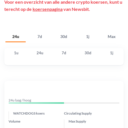
Voor een overzicht van alle andere crypto koersen, kunt u
terecht op de
koersenpagina
van Newsbit.
24u
7d
30d
1j
Max
1u
24u
7d
30d
1j
24u laag / hoog
WATCHDOGS koers
Circulating Supply
Volume
Max Supply