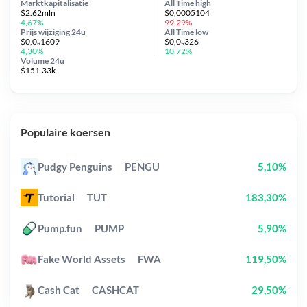
Marktkapitalisatie
All Time
high
$2.62mln
$0,0005104
4,67%
99,29%
Prijs wijziging
24u
All Time
low
$0,0₆1609
$0,0₅326
4,30%
10,72%
Volume 24u
$151.33k
Populaire koersen
Pudgy Penguins
PENGU
5,10%
Tutorial
TUT
183,30%
Pump.fun
PUMP
5,90%
Fake World Assets
FWA
119,50%
Cash Cat
CASHCAT
29,50%