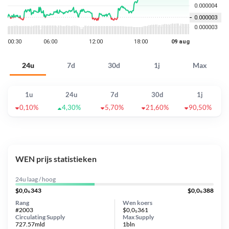
24u
7d
30d
1j
Max
1u
24u
7d
30d
1j
0,10%
4,30%
5,70%
21,60%
90,50%
WEN prijs statistieken
24u laag / hoog
$0,0₅343
$0,0₅388
Rang
Wen koers
#2003
$0,0₅361
Circulating Supply
Max Supply
727.57mld
1bln