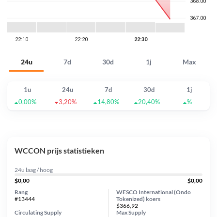
24u
7d
30d
1j
Max
1u
24u
7d
30d
1j
0,00%
3,20%
14,80%
20,40%
%
WCCON prijs statistieken
24u laag / hoog
$0,00
$0,00
Rang
WESCO International (Ondo
#13444
Tokenized) koers
$366,92
Circulating Supply
Max Supply