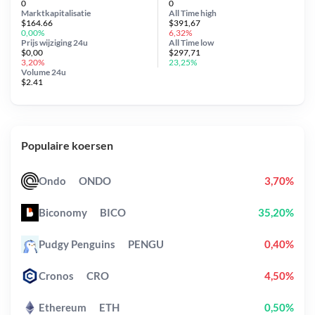
0
0
Marktkapitalisatie
All Time
high
$164.66
$391,67
0,00%
6,32%
Prijs wijziging
24u
All Time
low
$0,00
$297,71
3,20%
23,25%
Volume 24u
$2.41
Populaire koersen
Ondo
ONDO
3,70%
Biconomy
BICO
35,20%
Pudgy Penguins
PENGU
0,40%
Cronos
CRO
4,50%
Ethereum
ETH
0,50%