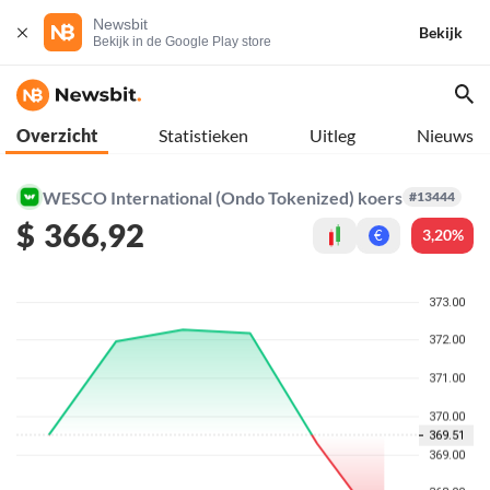
Newsbit
Bekijk
Bekijk in de Google Play store
Overzicht
Statistieken
Uitleg
Nieuws
WESCO International (Ondo Tokenized) koers
#13444
$
366,92
3,20%
€