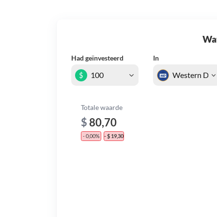
Wat 
Had geïnvesteerd
In
$
Totale waarde
$
80,70
- 0,00%
- $ 19,30