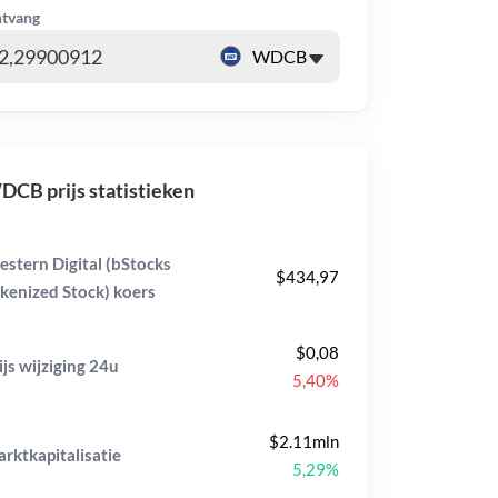
tvang
CB prijs statistieken
stern Digital (bStocks
$434,97
kenized Stock) koers
$0,08
ijs wijziging
24u
5,40%
$2.11mln
rktkapitalisatie
5,29%