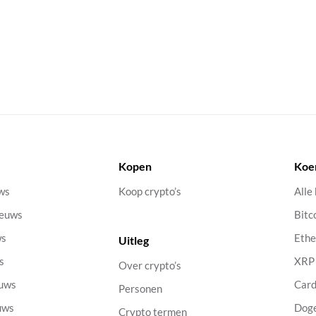
Kopen
Koe
uws
Koop crypto’s
Alle
ieuws
Bitc
ws
Eth
Uitleg
s
XRP
Over crypto’s
euws
Car
Personen
uws
Dog
Crypto termen