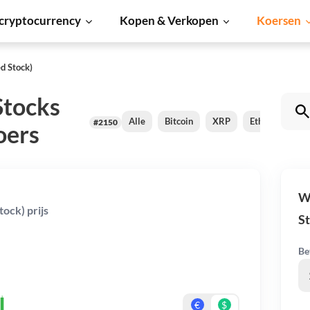
cryptocurrency
Kopen & Verkopen
Koersen
d Stock)
Stocks
Alle
Bitcoin
XRP
Ethereum
#2150
oers
We
ock) prijs
St
Be
€
$