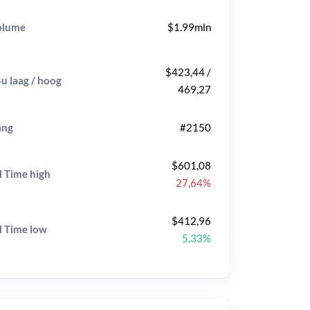
olume
$1.99mln
$423,44 /
u laag / hoog
469,27
ang
#2150
$601,08
l Time
high
27,64%
$412,96
l Time
low
5,33%