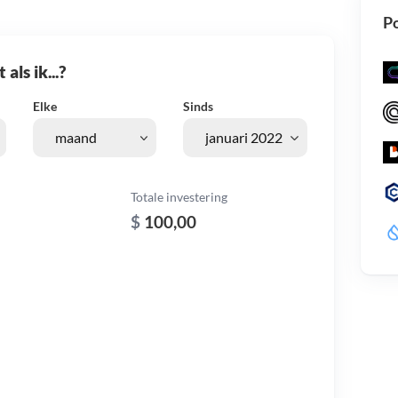
Po
als ik...?
Elke
Sinds
Totale investering
$
100,00