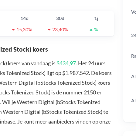
V
14d
30d
1j
15,30%
23,40%
%
24
ized Stock) koers
R
ck) koers van vandaag is
$434,97
. Het 24 uurs
s Tokenized Stock) ligt op $1.987.542. De koers
Al
Western Digital (bStocks Tokenized Stock) koers
tocks Tokenized Stock) is de nummer 2150 en
Al
. Wil je Western Digital (bStocks Tokenized
m Western Digital (bStocks Tokenized Stock) te
oinbase. Je kunt meer aanbieders vinden op onze