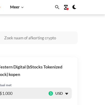
Meer
Cardano
Shiba Inu
Dogecoin
Solana
BNB
stern Digital (bStocks Tokenized
ock) kopen
taal met
$