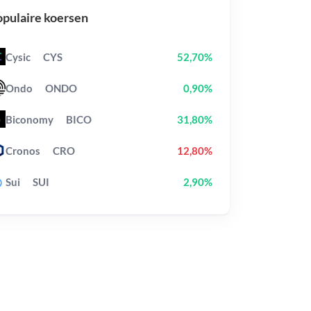
pulaire koersen
Cysic
CYS
52,70%
Ondo
ONDO
0,90%
Biconomy
BICO
31,80%
Cronos
CRO
12,80%
Sui
SUI
2,90%