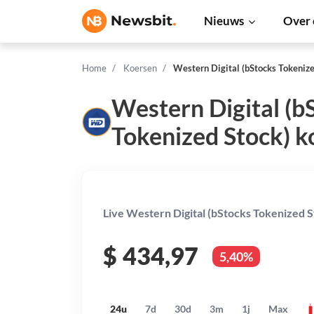
Nieuws
Over 
Home
Koersen
Western Digital (bStocks Tokenize
Western Digital (b
Tokenized Stock) k
Live Western Digital (bStocks Tokenized St
$
434,97
5,40%
24u
7d
30d
3m
1j
Max