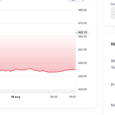
On
WD
We
To
Pr
Ma