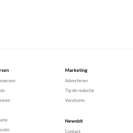
rsen
Marketing
 koersen
Adverteren
oin
Tip de redactie
ereum
Vacatures
dano
Newsbit
ecoin
Contact