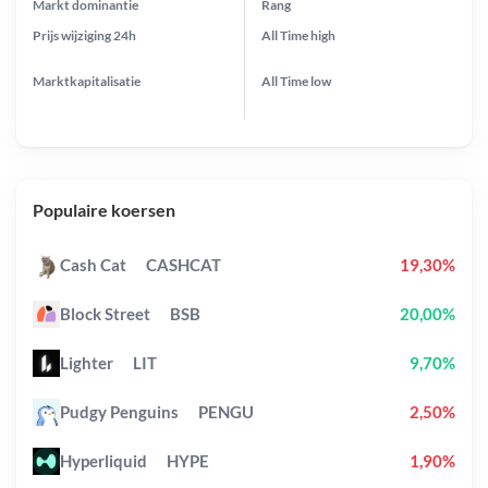
Markt dominantie
Rang
Prijs wijziging
24h
All Time
high
Marktkapitalisatie
All Time
low
Populaire koersen
Cash Cat
CASHCAT
19,30%
Block Street
BSB
20,00%
Lighter
LIT
9,70%
Pudgy Penguins
PENGU
2,50%
Hyperliquid
HYPE
1,90%