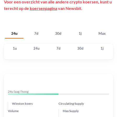
Voor een overzicht van alle andere crypto koersen, kunt u
terecht op de
koersenpagina
van Newsbit.
24u
7d
30d
1j
Max
1u
24u
7d
30d
1j
24u laag / hoog
Winston koers
Circulating Supply
Volume
Max Supply