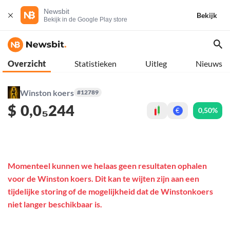
Newsbit
Bekijk
Bekijk in de Google Play store
Overzicht
Statistieken
Uitleg
Nieuws
Winston koers
#12789
$
0,0₅244
0,50%
€
Momenteel kunnen we helaas geen resultaten ophalen
voor de Winston koers. Dit kan te wijten zijn aan een
tijdelijke storing of de mogelijkheid dat de Winstonkoers
niet langer beschikbaar is.