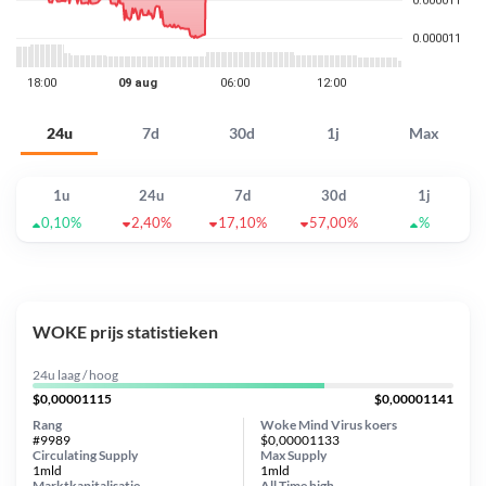
24u
7d
30d
1j
Max
1u
24u
7d
30d
1j
0,10%
2,40%
17,10%
57,00%
%
WOKE prijs statistieken
24u laag / hoog
$0,00001115
$0,00001141
Rang
Woke Mind Virus koers
#9989
$0,00001133
Circulating Supply
Max Supply
1mld
1mld
Marktkapitalisatie
All Time
high