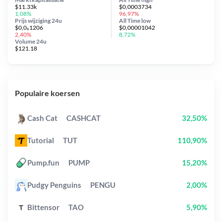
$11.33k
$0,0003734
1,08%
96,97%
Prijs wijziging
24u
All Time
low
$0,0₆1206
$0,00001042
2,40%
8,72%
Volume 24u
$121.18
Populaire koersen
Cash Cat
CASHCAT
32,50%
Tutorial
TUT
110,90%
Pump.fun
PUMP
15,20%
Pudgy Penguins
PENGU
2,00%
Bittensor
TAO
5,90%