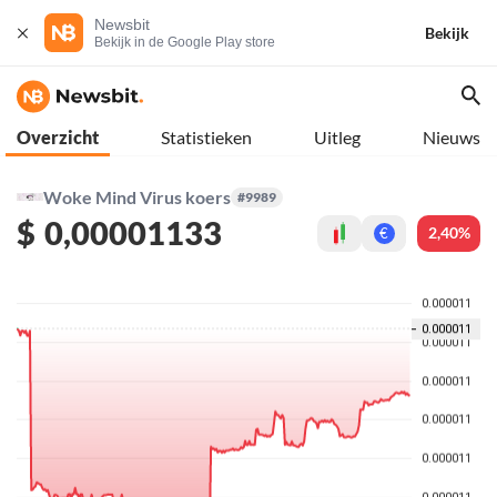
Newsbit
Bekijk
Bekijk in de Google Play store
Overzicht
Statistieken
Uitleg
Nieuws
Woke Mind Virus koers
#9989
$
0,00001133
2,40%
€