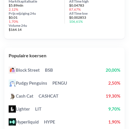
Marktkapitalisatie
All Time
high
$5.89mln
$0,04783
2,12%
87,67%
Prijs wijziging
24u
All Time
low
$0,01
$0,002853
1,70%
106,61%
Volume 24u
$164.14
Populaire koersen
Block Street
BSB
20,00%
Pudgy Penguins
PENGU
2,50%
Cash Cat
CASHCAT
19,30%
Lighter
LIT
9,70%
Hyperliquid
HYPE
1,90%