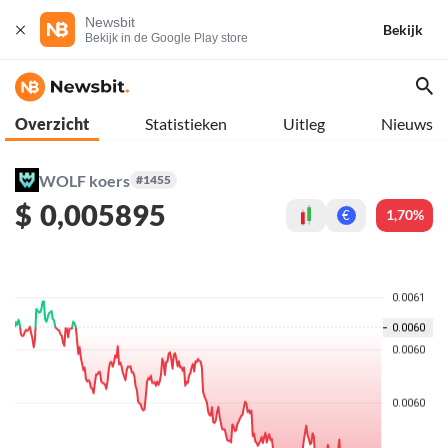
Newsbit
Bekijk
Bekijk in de Google Play store
Overzicht
Statistieken
Uitleg
Nieuws
WOLF koers
#1455
$
0,005895
1,70%
€