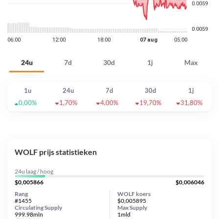
24u
7d
30d
1j
Max
1u
24u
7d
30d
1j
0,00%
1,70%
4,00%
19,70%
31,80%
WOLF prijs statistieken
24u laag / hoog
$0,005866
$0,006046
Rang
WOLF koers
#1455
$0,005895
Circulating Supply
Max Supply
999.98mln
1mld