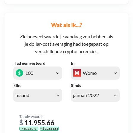
Wat als ik...?
Zie hoeveel waarde je vandaag zou hebben als
je dollar-cost averaging had toegepast op
verschillende cryptocurrencies.
Had geïnvesteerd
In
$
Elke
Sinds
Totale waarde
$
11.955,66
+ 819,67%
+ $ 10.655,66