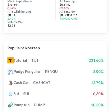
Marktkapitalisatie
All Time
high
$75.34k
$0,6947
0,62%
89,16%
Prijs wijziging
24u
All Time
low
$0,01
$0,00001711
2,40%
440.035,03%
Volume 24u
$2.21
Populaire koersen
Tutorial
TUT
231,60%
Pudgy Penguins
PENGU
2,00%
Cash Cat
CASHCAT
12,70%
Sui
SUI
0,30%
Pump.fun
PUMP
10,30%