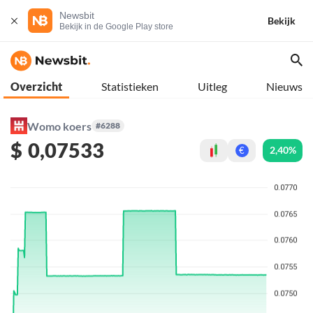
Newsbit
Bekijk
Bekijk in de Google Play store
Overzicht
Statistieken
Uitleg
Nieuws
Womo koers
#6288
$
0,07533
2,40%
€