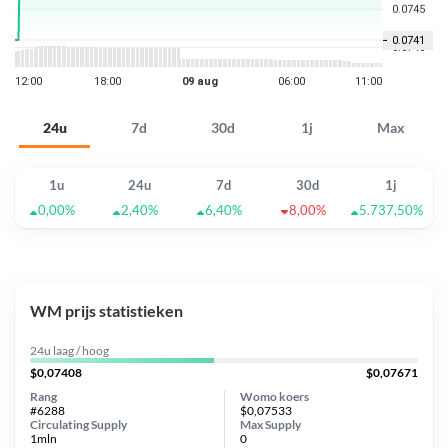
24u
7d
30d
1j
Max
1u
24u
7d
30d
1j
0,00%
2,40%
6,40%
8,00%
5.737,50%
WM prijs statistieken
24u laag / hoog
$0,07408
$0,07671
Rang
Womo koers
#6288
$0,07533
Circulating Supply
Max Supply
1mln
0