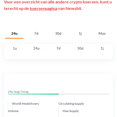
Voor een overzicht van alle andere crypto koersen, kunt u
terecht op de
koersenpagina
van Newsbit.
24u
7d
30d
1j
Max
1u
24u
7d
30d
1j
24u laag / hoog
World Model koers
Circulating Supply
Volume
Max Supply