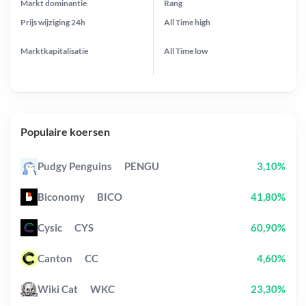
Markt dominantie
Rang
Prijs wijziging
24h
All Time
high
Marktkapitalisatie
All Time
low
Populaire koersen
Pudgy Penguins
PENGU
3,10%
Biconomy
BICO
41,80%
Cysic
CYS
60,90%
Canton
CC
4,60%
Wiki Cat
WKC
23,30%