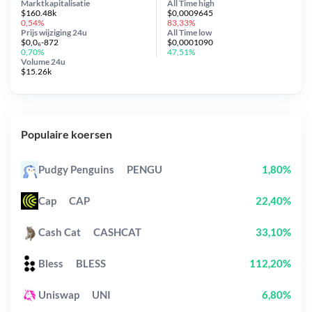
Marktkapitalisatie
All Time
high
$160.48k
$0,0009645
0,54%
83,33%
Prijs wijziging
24u
All Time
low
$0,0₆-872
$0,0001090
0,70%
47,51%
Volume 24u
$15.26k
Populaire koersen
Pudgy Penguins
PENGU
1,80%
Cap
CAP
22,40%
Cash Cat
CASHCAT
33,10%
Bless
BLESS
112,20%
Uniswap
UNI
6,80%