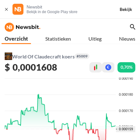
Newsbit
Bekijk
Bekijk in de Google Play store
Overzicht
Statistieken
Uitleg
Nieuws
World Of Claudecraft koers
#5009
$
0,0001608
0,70%
€