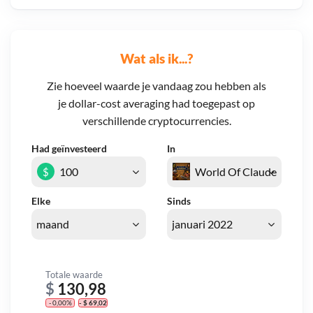
Wat als ik...?
Zie hoeveel waarde je vandaag zou hebben als
je dollar-cost averaging had toegepast op
verschillende cryptocurrencies.
Had geïnvesteerd
In
$
Elke
Sinds
Totale waarde
$
130,98
- 0,00%
- $ 69,02