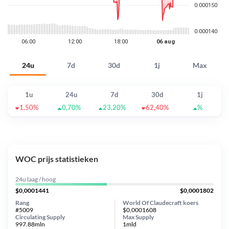
24u
7d
30d
1j
Max
1u
24u
7d
30d
1j
1,50%
0,70%
23,20%
62,40%
%
WOC prijs statistieken
24u laag / hoog
$0,0001441
$0,0001802
Rang
World Of Claudecraft koers
#5009
$0,0001608
Circulating Supply
Max Supply
997.88mln
1mld