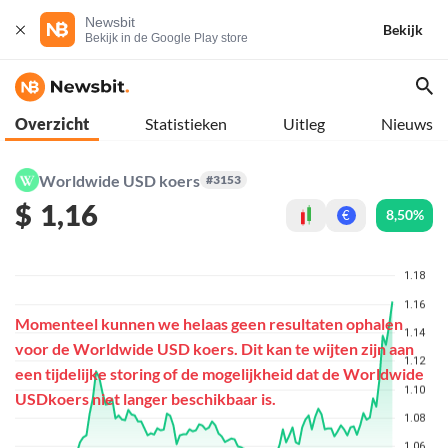
Newsbit
Bekijk
Bekijk in de Google Play store
Overzicht
Statistieken
Uitleg
Nieuws
Worldwide USD koers
#3153
$
1,16
8,50%
€
Momenteel kunnen we helaas geen resultaten ophalen
voor de Worldwide USD koers. Dit kan te wijten zijn aan
een tijdelijke storing of de mogelijkheid dat de Worldwide
USDkoers niet langer beschikbaar is.