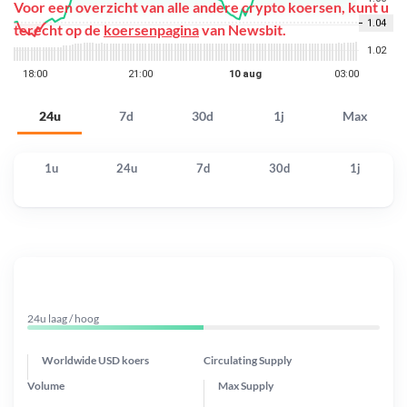
Voor een overzicht van alle andere crypto koersen, kunt u
terecht op de
koersenpagina
van Newsbit.
24u
7d
30d
1j
Max
1u
24u
7d
30d
1j
24u laag / hoog
Worldwide USD koers
Circulating Supply
Volume
Max Supply