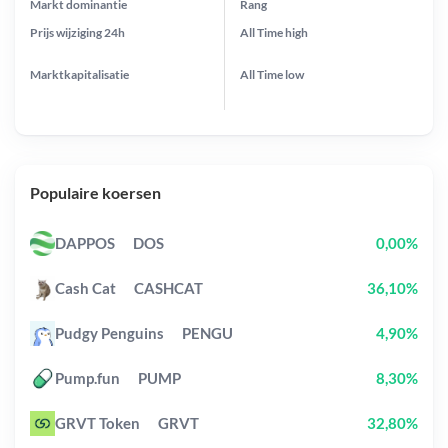
Markt dominantie
Rang
Prijs wijziging
24h
All Time
high
Marktkapitalisatie
All Time
low
Populaire koersen
DAPPOS
DOS
0,00%
Cash Cat
CASHCAT
36,10%
Pudgy Penguins
PENGU
4,90%
Pump.fun
PUMP
8,30%
GRVT Token
GRVT
32,80%