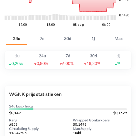
24u
7d
30d
1j
Max
1u
24u
7d
30d
1j
0,20%
0,80%
6,00%
18,30%
%
WGNK prijs statistieken
24u laag / hoog
$0,149
$0,1529
Rang
Wrapped Gonka koers
#858
$0,1498
Circulating Supply
Max Supply
118.42mln
1mld