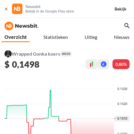
Newsbit
Bekijk
Bekijk in de Google Play store
Overzicht
Statistieken
Uitleg
Nieuws
Wrapped Gonka koers
#858
$
0,1498
0,80%
€