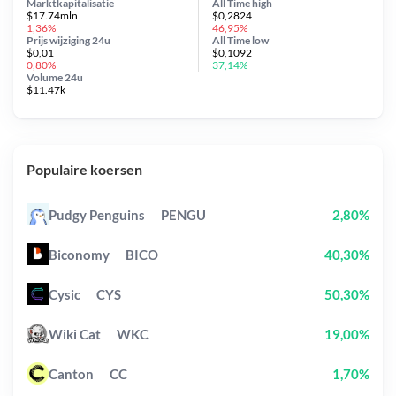
Marktkapitalisatie
All Time
high
$17.74mln
$0,2824
1,36%
46,95%
Prijs wijziging
24u
All Time
low
$0,01
$0,1092
0,80%
37,14%
Volume 24u
$11.47k
Populaire koersen
Pudgy Penguins
PENGU
2,80%
Biconomy
BICO
40,30%
Cysic
CYS
50,30%
Wiki Cat
WKC
19,00%
Canton
CC
1,70%