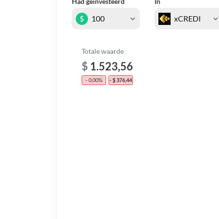
Had geïnvesteerd
In
$
Totale waarde
$
1.523,56
- 0,00%
- $ 376,44