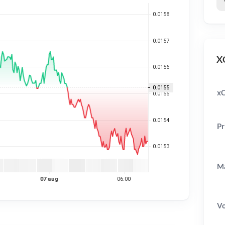
XC
xC
Pr
Ma
V