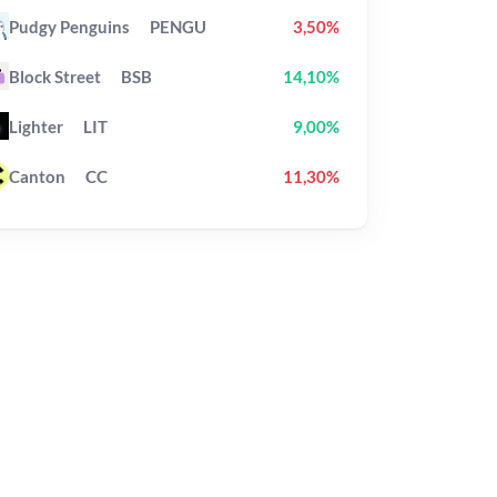
Pudgy Penguins
PENGU
3,50%
Block Street
BSB
14,10%
Lighter
LIT
9,00%
Canton
CC
11,30%