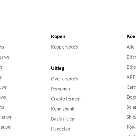
Kopen
Koe
uws
Koop crypto’s
Alle
ieuws
Bitc
ws
Eth
Uitleg
s
XRP
Over crypto’s
euws
Car
Personen
uws
Dog
Crypto termen
uws
Sola
Kennisbank
nieuws
Shib
Basis uitleg
nieuws
Poly
Handelen