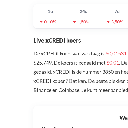
1u
24u
7d
0,10%
1,80%
3,50%
Live xCREDI koers
De xCREDI koers van vandaag is
$0,01531
$25.749. De koers is gedaald met
$0,01
. D
gedaald. xCREDI is de nummer 3850 en heef
xCREDI kopen? Dat kan. De beste plekken 
Binance en Coinbase. Je kunt meer aanbie
Wat 