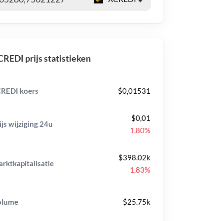
REDI prijs statistieken
REDI koers
$0,01531
$0,01
ijs wijziging
24u
1,80%
$398.02k
rktkapitalisatie
1,83%
olume
$25.75k