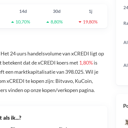
24
14d
30d
1j
10,70%
8,80%
19,80%
R
Al
. Het 24 uurs handelsvolume van xCREDI ligt op
at betekent dat de xCREDI koers met
1,80%
is
Al
t een marktkapitalisatie van 398.025. Wil je
om xCREDI te kopen zijn: Bitvavo, KuCoin,
ders vinden op onze kopen/verkopen pagina.
Po
als ik...?