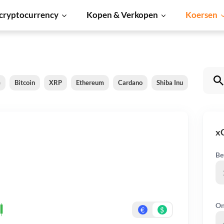
cryptocurrency
Kopen & Verkopen
Koersen
e
Bitcoin
XRP
Ethereum
Cardano
Shiba Inu
Dogecoi
x
Be
On
€
$