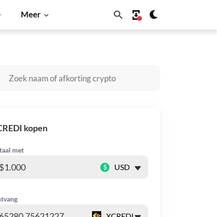
Meer
n
Solana
BNB
CREDI kopen
taal met
$
tvang