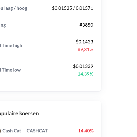
u laag / hoog
$0,01525 / 0,01571
ang
#3850
$0,1433
l Time
high
89,31%
$0,01339
l Time
low
14,39%
pulaire koersen
Cash Cat
CASHCAT
14,40%