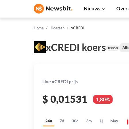
Nieuws
Over 
Home
Koersen
xCREDI
xCREDI koers
All
#3850
Live xCREDI prijs
$
0,01531
1,80%
24u
7d
30d
3m
1j
Max