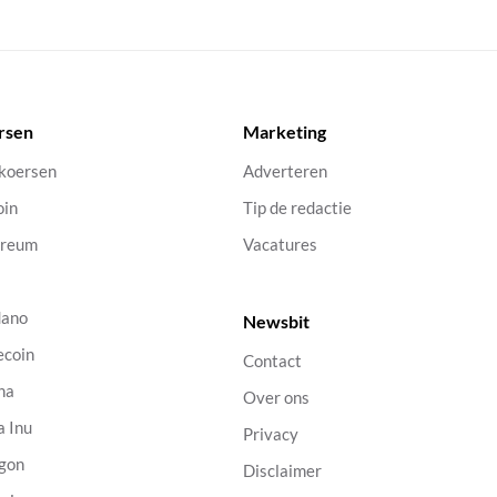
rsen
Marketing
 koersen
Adverteren
oin
Tip de redactie
ereum
Vacatures
dano
Newsbit
ecoin
Contact
na
Over ons
a Inu
Privacy
gon
Disclaimer