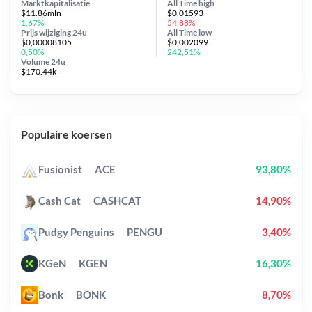
Marktkapitalisatie
All Time
high
$11.86mln
$0,01593
1,67%
54,88%
Prijs wijziging
24u
All Time
low
$0,00008105
$0,002099
0,50%
242,51%
Volume 24u
$170.44k
Populaire koersen
Fusionist
ACE
93,80%
Cash Cat
CASHCAT
14,90%
Pudgy Penguins
PENGU
3,40%
KGeN
KGEN
16,30%
Bonk
BONK
8,70%