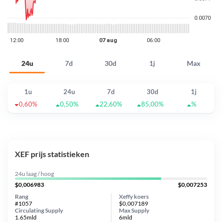
24u
7d
30d
1j
Max
1u
24u
7d
30d
1j
0,60%
0,50%
22,60%
85,00%
%
XEF prijs statistieken
24u laag / hoog
$0,006983
$0,007253
Rang
Xeffy koers
#1057
$0,007189
Circulating Supply
Max Supply
1.65mld
6mld