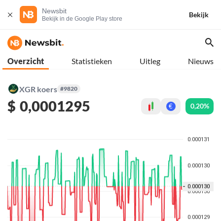
Newsbit
Bekijk
Bekijk in de Google Play store
Overzicht
Statistieken
Uitleg
Nieuws
XGR koers
#9820
$
0,0001295
0,20%
€