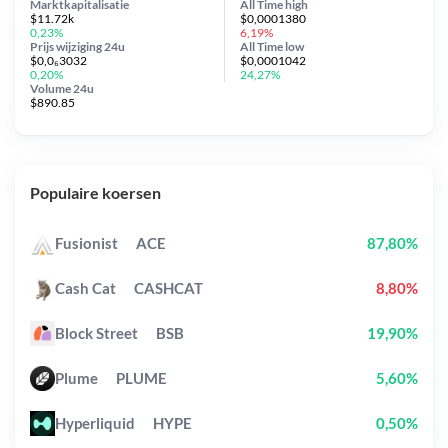
Marktkapitalisatie
All Time
high
$11.72k
$0,0001380
0,23%
6,19%
Prijs wijziging
24u
All Time
low
$0,0₆3032
$0,0001042
0,20%
24,27%
Volume 24u
$890.85
Populaire koersen
Fusionist
ACE
87,80%
Cash Cat
CASHCAT
8,80%
Block Street
BSB
19,90%
Plume
PLUME
5,60%
Hyperliquid
HYPE
0,50%