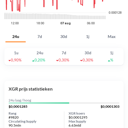
24u
7d
30d
1j
Max
1u
24u
7d
30d
1j
0,90%
0,20%
0,30%
0,30%
%
XGR prijs statistieken
24u laag / hoog
$0,0001285
$0,0001303
Rang
XGR koers
#9820
$0,0001295
Circulating Supply
Max Supply
90.5mln
6.63mld