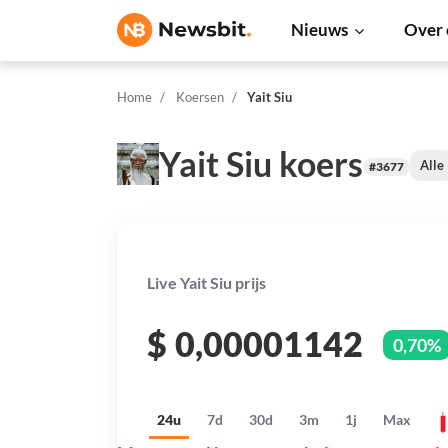
Nieuws
Over 
Home
Koersen
Yait Siu
Yait Siu koers
Alle
#3677
Live Yait Siu prijs
$
0,00001142
0,70%
24u
7d
30d
3m
1j
Max