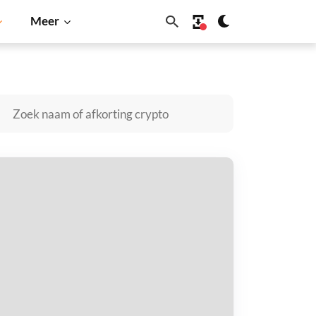
Meer
Solana
BNB
it Siu kopen
taal met
$
tvang