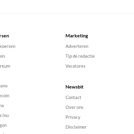
rsen
Marketing
 koersen
Adverteren
oin
Tip de redactie
ereum
Vacatures
dano
Newsbit
ecoin
Contact
na
Over ons
a Inu
Privacy
gon
Disclaimer