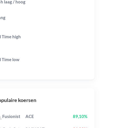
h laag / hoog
ang
l Time
high
l Time
low
pulaire koersen
Fusionist
ACE
89,10%