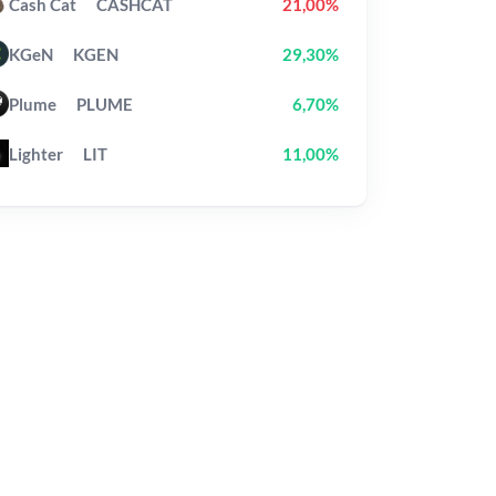
Cash Cat
CASHCAT
21,00%
KGeN
KGEN
29,30%
Plume
PLUME
6,70%
Lighter
LIT
11,00%