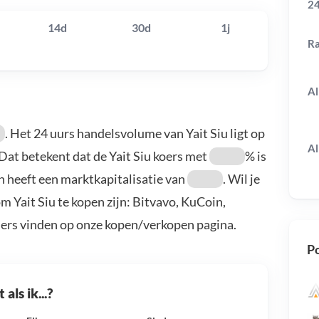
24
14d
30d
1j
R
Al
. Het 24 uurs handelsvolume van Yait Siu ligt op
Al
 Dat betekent dat de Yait Siu koers met
% is
n heeft een marktkapitalisatie van
. Wil je
m Yait Siu te kopen zijn: Bitvavo, KuCoin,
ders vinden op onze kopen/verkopen pagina.
Po
als ik...?