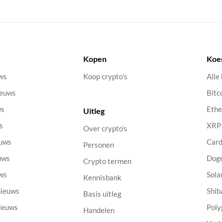
Kopen
Koe
uws
Koop crypto’s
Alle
ieuws
Bitc
ws
Eth
Uitleg
s
XRP
Over crypto’s
euws
Car
Personen
uws
Dog
Crypto termen
uws
Sola
Kennisbank
nieuws
Shib
Basis uitleg
nieuws
Poly
Handelen