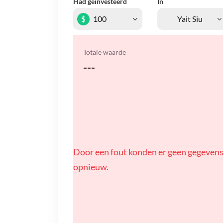
Had geïnvesteerd
In
$
Totale waarde
---
Door een fout konden er geen gegevens
opnieuw.