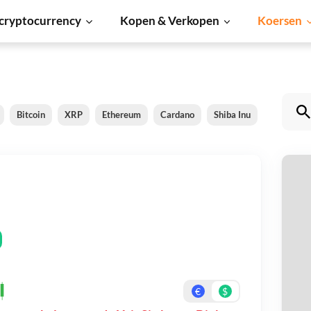
cryptocurrency
Kopen & Verkopen
Koersen
Bitcoin
XRP
Ethereum
Cardano
Shiba Inu
Dogecoin
Ya
Be
On
€
$