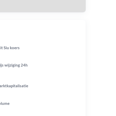
it Siu koers
ijs wijziging
24h
rktkapitalisatie
olume