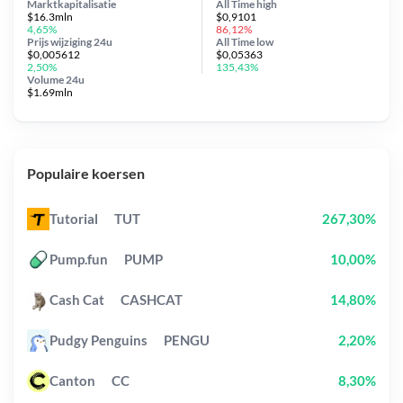
Marktkapitalisatie
All Time
high
$16.3mln
$0,9101
4,65%
86,12%
Prijs wijziging
24u
All Time
low
$0,005612
$0,05363
2,50%
135,43%
Volume 24u
$1.69mln
Populaire koersen
Tutorial
TUT
267,30%
Pump.fun
PUMP
10,00%
Cash Cat
CASHCAT
14,80%
Pudgy Penguins
PENGU
2,20%
Canton
CC
8,30%