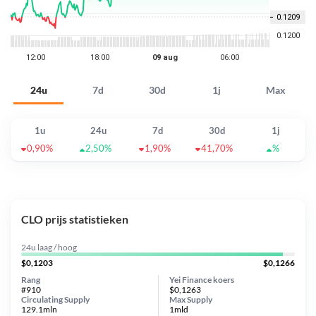
24u
7d
30d
1j
Max
1u
24u
7d
30d
1j
0,90%
2,50%
1,90%
41,70%
%
CLO prijs statistieken
24u laag / hoog
$0,1203
$0,1266
Rang
Yei Finance koers
#910
$0,1263
Circulating Supply
Max Supply
129.1mln
1mld