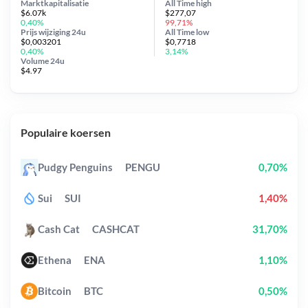
Marktkapitalisatie
All Time
high
$6.07k
$277,07
0,40%
99,71%
Prijs wijziging
24u
All Time
low
$0,003201
$0,7718
0,40%
3,14%
Volume 24u
$4.97
Populaire koersen
Pudgy Penguins
PENGU
0,70%
Sui
SUI
1,40%
Cash Cat
CASHCAT
31,70%
Ethena
ENA
1,10%
Bitcoin
BTC
0,50%