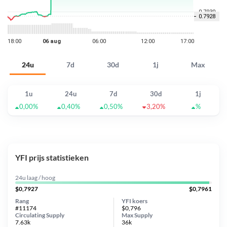
24u
7d
30d
1j
Max
1u
24u
7d
30d
1j
0,00%
0,40%
0,50%
3,20%
%
YFI prijs statistieken
24u laag / hoog
$0,7927
$0,7961
Rang
YFI koers
#11174
$0,796
Circulating Supply
Max Supply
7.63k
36k