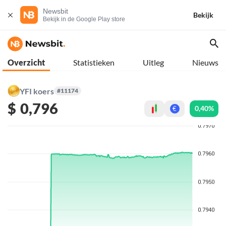
Newsbit
Bekijk
Bekijk in de Google Play store
Overzicht
Statistieken
Uitleg
Nieuws
YFI koers
#11174
$
0,796
0,40%
€